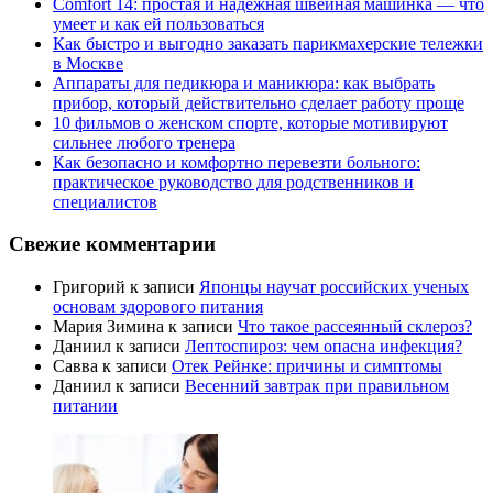
Comfort 14: простая и надёжная швейная машинка — что
умеет и как ей пользоваться
Как быстро и выгодно заказать парикмахерские тележки
в Москве
Аппараты для педикюра и маникюра: как выбрать
прибор, который действительно сделает работу проще
10 фильмов о женском спорте, которые мотивируют
сильнее любого тренера
Как безопасно и комфортно перевезти больного:
практическое руководство для родственников и
специалистов
Свежие комментарии
Григорий
к записи
Японцы научат российских ученых
основам здорового питания
Мария Зимина
к записи
Что такое рассеянный склероз?
Даниил
к записи
Лептоспироз: чем опасна инфекция?
Савва
к записи
Отек Рейнке: причины и симптомы
Даниил
к записи
Весенний завтрак при правильном
питании