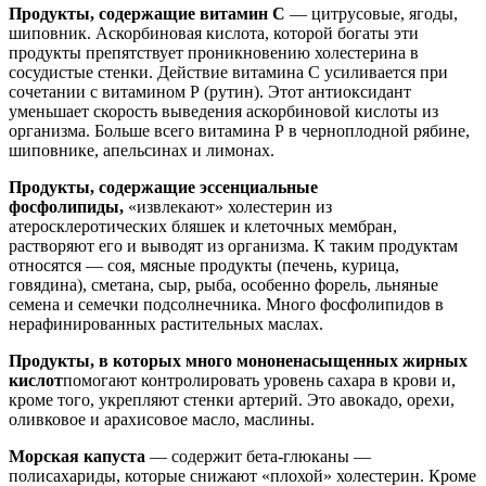
Продукты, содержащие витамин С
— цитрусовые, ягоды,
шиповник. Аскорбиновая кислота, которой богаты эти
продукты препятствует проникновению холестерина в
сосудистые стенки. Действие витамина С усиливается при
сочетании с витамином Р (рутин). Этот антиоксидант
уменьшает скорость выведения аскорбиновой кислоты из
организма. Больше всего витамина Р в черноплодной рябине,
шиповнике, апельсинах и лимонах.
Продукты, содержащие эссенциальные
фосфолипиды,
«извлекают» холестерин из
атеросклеротических бляшек и клеточных мембран,
растворяют его и выводят из организма. К таким продуктам
относятся — соя, мясные продукты (печень, курица,
говядина), сметана, сыр, рыба, особенно форель, льняные
семена и семечки подсолнечника. Много фосфолипидов в
нерафинированных растительных маслах.
Продукты, в которых много мононенасыщенных жирных
кислот
помогают контролировать уровень сахара в крови и,
кроме того, укрепляют стенки артерий. Это авокадо, орехи,
оливковое и арахисовое масло, маслины.
Морская капуста
— содержит бета-глюканы —
полисахариды, которые снижают «плохой» холестерин. Кроме