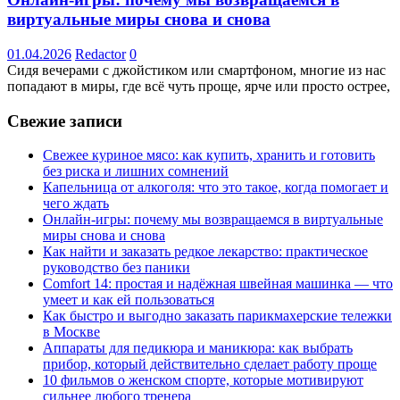
виртуальные миры снова и снова
01.04.2026
Redactor
0
Сидя вечерами с джойстиком или смартфоном, многие из нас
попадают в миры, где всё чуть проще, ярче или просто острее,
Свежие записи
Свежее куриное мясо: как купить, хранить и готовить
без риска и лишних сомнений
Капельница от алкоголя: что это такое, когда помогает и
чего ждать
Онлайн-игры: почему мы возвращаемся в виртуальные
миры снова и снова
Как найти и заказать редкое лекарство: практическое
руководство без паники
Comfort 14: простая и надёжная швейная машинка — что
умеет и как ей пользоваться
Как быстро и выгодно заказать парикмахерские тележки
в Москве
Аппараты для педикюра и маникюра: как выбрать
прибор, который действительно сделает работу проще
10 фильмов о женском спорте, которые мотивируют
сильнее любого тренера