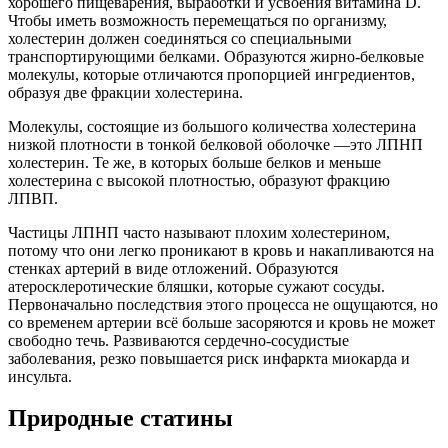
хорошего пищеварения, выработки и усвоения витамина D.
Чтобы иметь возможность перемещаться по организму,
холестерин должен соединяться со специальными
транспортирующими белками. Образуются жирно-белковые
молекулы, которые отличаются пропорцией ингредиентов,
образуя две фракции холестерина.
Молекулы, состоящие из большого количества холестерина
низкой плотности в тонкой белковой оболочке —это ЛПНП
холестерин. Те же, в которых больше белков и меньше
холестерина с высокой плотностью, образуют фракцию
ЛПВП.
Частицы ЛПНП часто называют плохим холестерином,
потому что они легко проникают в кровь и накапливаются на
стенках артерий в виде отложений. Образуются
атеросклеротические бляшки, которые сужают сосуды.
Первоначально последствия этого процесса не ощущаются, но
со временем артерии всё больше засоряются и кровь не может
свободно течь. Развиваются сердечно-сосудистые
заболевания, резко повышается риск инфаркта миокарда и
инсульта.
Природные статины