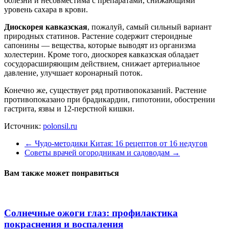
болезни и несовместима с препаратами, снижающими
уровень сахара в крови.
Диоскорея кавказская
, пожалуй, самый сильный вариант
природных статинов. Растение содержит стероидные
сапонины — вещества, которые выводят из организма
холестерин. Кроме того, диоскорея кавказская обладает
сосудорасширяющим действием, снижает артериальное
давление, улучшает коронарный поток.
Конечно же, существует ряд противопоказаний. Растение
противопоказано при брадикардии, гипотонии, обострении
гастрита, язвы и 12-перстной кишки.
Источник:
polonsil.ru
←
Чудо-методики Китая: 16 рецептов от 16 недугов
Советы врачей огородникам и садоводам
→
Вам также может понравиться
Солнечные ожоги глаз: профилактика
покраснения и воспаления