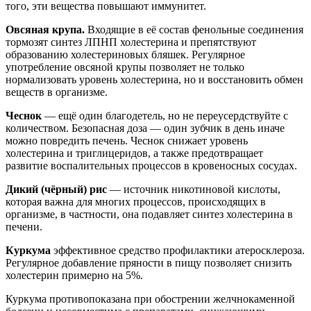
того, эти вещества повышают иммунитет.
Овсяная крупа.
Входящие в её состав фенольные соединения
тормозят синтез ЛПНП холестерина и препятствуют
образованию холестериновых бляшек. Регулярное
употребление овсяной крупы позволяет не только
нормализовать уровень холестерина, но и восстановить обмен
веществ в организме.
Чеснок
— ещё один благодетель, но не переусердствуйте с
количеством. Безопасная доза — один зубчик в день иначе
можно повредить печень. Чеснок снижает уровень
холестерина и триглицеридов, а также предотвращает
развитие воспалительных процессов в кровеносных сосудах.
Дикий (чёрный) рис
— источник никотиновой кислоты,
которая важна для многих процессов, происходящих в
организме, в частности, она подавляет синтез холестерина в
печени.
Куркума
эффективное средство профилактики атеросклероза.
Регулярное добавление пряности в пищу позволяет снизить
холестерин примерно на 5%.
Куркума противопоказана при обострении желчнокаменной