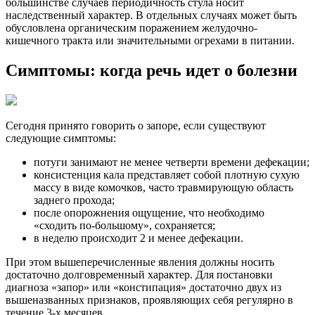
большинстве случаев периодичность стула носит
наследственный характер. В отдельных случаях может быть
обусловлена органическим поражением желудочно-
кишечного тракта или значительными огрехами в питании.
Симптомы: когда речь идет о болезни
Сегодня принято говорить о запоре, если существуют
следующие симптомы:
потуги занимают не менее четверти времени дефекации;
консистенция кала представляет собой плотную сухую
массу в виде комочков, часто травмирующую область
заднего прохода;
после опорожнения ощущение, что необходимо
«сходить по-большому», сохраняется;
в неделю происходит 2 и менее дефекации.
При этом вышеперечисленные явления должны носить
достаточно долговременный характер. Для постановки
диагноза «запор» или «констипация» достаточно двух из
вышеназванных признаков, проявляющих себя регулярно в
течение 3-х месяцев.