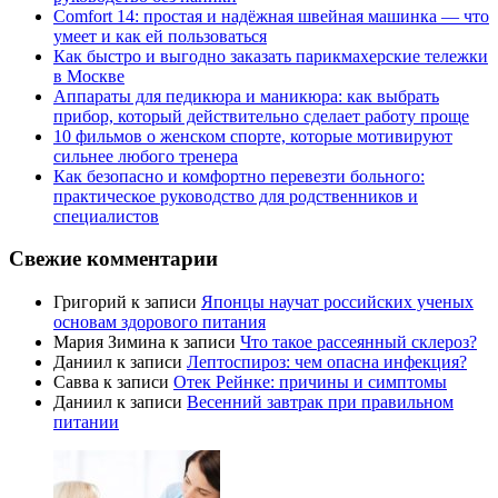
Comfort 14: простая и надёжная швейная машинка — что
умеет и как ей пользоваться
Как быстро и выгодно заказать парикмахерские тележки
в Москве
Аппараты для педикюра и маникюра: как выбрать
прибор, который действительно сделает работу проще
10 фильмов о женском спорте, которые мотивируют
сильнее любого тренера
Как безопасно и комфортно перевезти больного:
практическое руководство для родственников и
специалистов
Свежие комментарии
Григорий
к записи
Японцы научат российских ученых
основам здорового питания
Мария Зимина
к записи
Что такое рассеянный склероз?
Даниил
к записи
Лептоспироз: чем опасна инфекция?
Савва
к записи
Отек Рейнке: причины и симптомы
Даниил
к записи
Весенний завтрак при правильном
питании