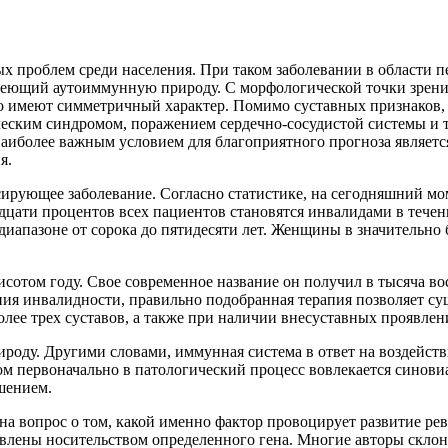
х проблем среди населения. При таком заболевании в области п
имеющий аутоиммунную природу. С морфологической точки зрени
 имеют симметричный характер. Помимо суставных признаков, т
еским синдромом, поражением сердечно-сосудистой системы и т
иболее важным условием для благоприятного прогноза является с
я.
ирующее заболевание. Согласно статистике, на сегодняшний мом
ати процентов всех пациентов становятся инвалидами в течение
м диапазоне от сорока до пятидесяти лет. Женщины в значитель
отом году. Свое современное название он получил в тысяча восем
ия инвалидности, правильно подобранная терапия позволяет сущ
олее трех суставов, а также при наличии внесуставных проявлен
ироду. Другими словами, иммунная система в ответ на воздейст
м первоначально в патологический процесс вовлекается синовиа
шением.
а вопрос о том, какой именно фактор провоцирует развитие рев
влены носительством определенного гена. Многие авторы склон