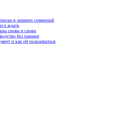
з риска и лишних сомнений
чего ждать
ры снова и снова
оводство без паники
меет и как ей пользоваться