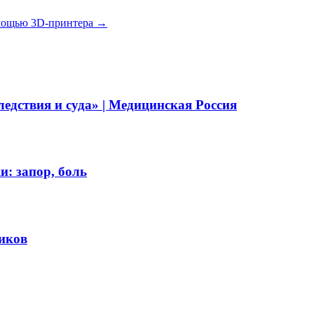
омощью 3D-принтера
→
дствия и суда» | Медицинская Россия
: запор, боль
иков