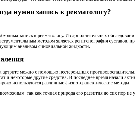
гда нужна запись к ревматологу?
еобходима запись к ревматологу​. Из дополнительных обследова
струментальным методом является рентгенография суставов, п
едующим анализом синовиальной жидкости.
паления
 артрите можно с помощью нестероидных противовоспалительны
ксат и некоторые другие средства. В последнее время начали а
ироко используются различные физиотерапевтические методы.
возможным, так как точная природа его развития до сих пор не 