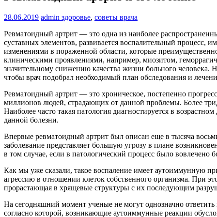
28.06.2019
admin
здоровье
,
советы врача
Ревматоидный артрит — это одна из наиболее распространенны
суставных элементов, развивается воспалительный процесс, 
изменениями в пораженной области, которые преимущественно
клиническими проявлениями, например, миозитом, геморрагич
значительному снижению качества жизни больного человека. На
чтобы врач подобрал необходимый план обследования и лечени
Ревматоидный артрит — это хроническое, постепенно прогресс
миллионов людей, страдающих от данной проблемы. Более тридц
Наиболее часто такая патология диагностируется в возрастно
данной болезни.
Впервые ревматоидный артрит был описан еще в тысяча восьмис
заболевание представляет большую угрозу в плане возникновен
в том случае, если в патологический процесс было вовлечено б
Как мы уже сказали, такое воспаление имеет аутоиммунную пр
агрессию в отношении клеток собственного организма. При это
прорастающая в хрящевые структуры с их последующим разру
На сегодняшний момент ученые не могут однозначно ответить н
согласно которой, возникающие аутоиммунные реакции обусло