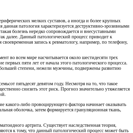
ериферических мелких суставов, а иногда и более крупных
я данная патология характеризуется деструктивно-эрозивными
акая болезнь нередко сопровождается и внесуставными
ак далее. Данный патологический процесс приводит к
воевременная запись к ревматологу​, например, по телефону​,
ент во всем мире насчитывается около шестидесяти трех
 первых пяти лет от начала этого патологического процесса.
но большей степени, нежели мужчины, подвержены развитию
ьсот пятьдесят девятом году. Несмотря на то, что такое
ественно снизить этот риск. Прогноз значительно утяжеляется
ий.
вие какого-либо провоцирующего фактора начинает оказывать
льная оболочка, затем формируется грануляционная ткань,
матоидного артрита. Существует наследственная теория,
яются к тому, что данный патологический процесс может быть