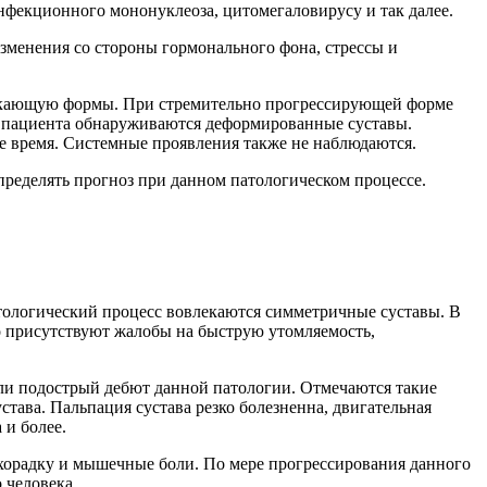
фекционного мононуклеоза, цитомегаловирусу и так далее.
изменения со стороны гормонального фона, стрессы и
отекающую формы. При стремительно прогрессирующей форме
я у пациента обнаруживаются деформированные суставы.
 время. Системные проявления также не наблюдаются.
пределять прогноз при данном патологическом процессе.
атологический процесс вовлекаются симметричные суставы. В
о присутствуют жалобы на быструю утомляемость,
или подострый дебют данной патологии. Отмечаются такие
тава. Пальпация сустава резко болезненна, двигательная
 и более.
хорадку и мышечные боли. По мере прогрессирования данного
 человека.