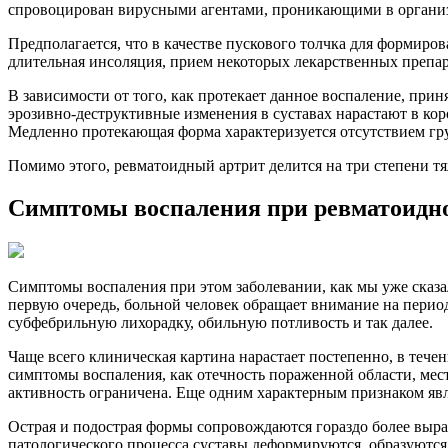
спровоцирован вирусными агентами, проникающими в организм
Предполагается, что в качестве пускового толчка для формиро
длительная инсоляция, прием некоторых лекарственных препар
В зависимости от того, как протекает данное воспаление, п
эрозивно-деструктивные изменения в суставах нарастают в кор
Медленно протекающая форма характеризуется отсутствием гр
Помимо этого, ревматоидный артрит делится на три степени т
Симптомы воспаления при ревматоидн
Симптомы воспаления при этом заболевании, как мы уже сказал
первую очередь, больной человек обращает внимание на пери
субфебрильную лихорадку, обильную потливость и так далее.
Чаще всего клиническая картина нарастает постепенно, в тече
симптомы воспаления, как отечность пораженной области, мес
активность ограничена. Еще одним характерным признаком явля
Острая и подострая формы сопровождаются гораздо более вы
патологического процесса суставы деформируются, образуются