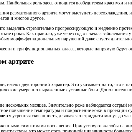
. Наибольшая роль здесь отводится возбудителям краснухи и ин
вания ревматоидного артрита могут выступать переохлаждения, 
атов и многое другое.
ринято выделять стремительно прогрессирующую и медленно пр
откие сроки. Как правило, уже через год от начала заболевани
убых морфо-функциональных нарушений даже спустя длительное
яжести и три функциональных класса, которые напрямую будут о
ом артрите
и, имеют двусторонний характер. Это указывает на то, что в п
одические умеренно выраженные суставные боли. Дополнительн
ние нескольких месяцев. Значительно реже наблюдается острый 
тное повышение температуры и покраснение кожи в проекции сус
ется утренняя скованность, длящаяся от тридцати минут до часа
раженными симптомами воспаления. Присутствуют жалобы на ли
 контрактуры, что может стать причиной инвалидности больного