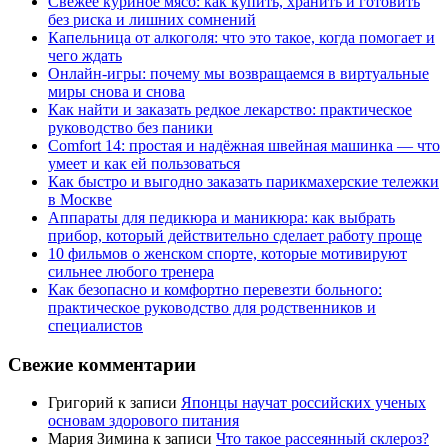
Свежее куриное мясо: как купить, хранить и готовить
без риска и лишних сомнений
Капельница от алкоголя: что это такое, когда помогает и
чего ждать
Онлайн-игры: почему мы возвращаемся в виртуальные
миры снова и снова
Как найти и заказать редкое лекарство: практическое
руководство без паники
Comfort 14: простая и надёжная швейная машинка — что
умеет и как ей пользоваться
Как быстро и выгодно заказать парикмахерские тележки
в Москве
Аппараты для педикюра и маникюра: как выбрать
прибор, который действительно сделает работу проще
10 фильмов о женском спорте, которые мотивируют
сильнее любого тренера
Как безопасно и комфортно перевезти больного:
практическое руководство для родственников и
специалистов
Свежие комментарии
Григорий
к записи
Японцы научат российских ученых
основам здорового питания
Мария Зимина
к записи
Что такое рассеянный склероз?