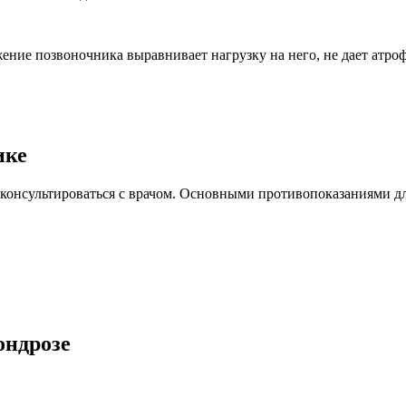
жение позвоночника выравнивает нагрузку на него, не дает атр
ике
онсультироваться с врачом. Основными противопоказаниями дл
ондрозе