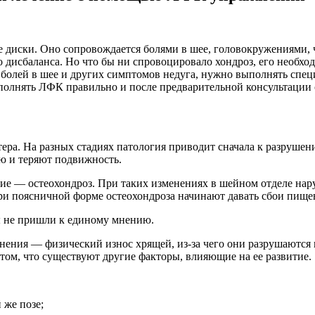
диски. Оно сопровождается болями в шее, головокружениями, 
дисбаланса. Но что бы ни спровоцировало хондроз, его необходи
т болей в шее и других симптомов недуга, нужно выполнять сп
выполнять ЛФК правильно и после предварительной консультации
ера. На разных стадиях патология приводит сначала к разруше
ью и теряют подвижность.
ние — остеохондроз. При таких изменениях в шейном отделе нар
 при поясничной форме остеохондроза начинают давать сбои пище
 не пришли к единому мнению.
енения — физический износ хрящей, из-за чего они разрушаются 
 том, что существуют другие факторы, влияющие на ее развитие.
 же позе;