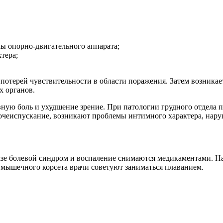
мы опорно-двигательного аппарата;
тера;
и потерей чувствительности в области поражения. Затем возника
х органов.
ую боль и ухудшение зрение. При патологии грудного отдела п
очеиспускание, возникают проблемы интимного характера, нару
азе болевой синдром и воспаление снимаются медикаментами. 
мышечного корсета врачи советуют заниматься плаванием.