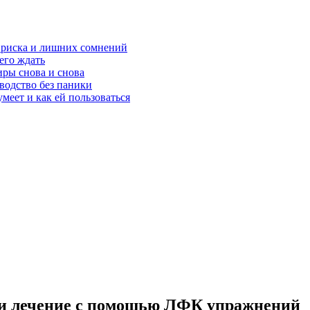
з риска и лишних сомнений
чего ждать
ры снова и снова
оводство без паники
меет и как ей пользоваться
и лечение с помощью ЛФК упражнений