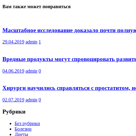
Вам также может понравиться
Масштабное исследование доказало почти полну
29.04.2019
admin
1
Вредные продукты могут спровоцировать развити
04.06.2019
admin
0
Хирурги научились справляться с простатитом, 
02.07.2019
admin
0
Рубрики
Без рубрики
Болезни
Диеты