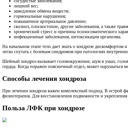
сосудистые заболевания;
лишний вес;
замедление обмена веществ;
гормональные нарушения;
повышенное артериальное давление;
сколиоз, плоскостопие, другие заболевания, а также трав
хронический стресс и причины психосоматического харак
инфекционные заболевания, интоксикация организма.
На начальном этапе тело дает знать о хондрозе дискомфортом 
легко спутать с болевым синдромом при патологиях внутренни
Шейный хондроз вызывает головокружение, шум в ушах, головн
сердца. Когда поражен поясничный отдел, может нарушаться м
Способы лечения хондроза
При лечении хондроза важен комплексный подход. В острой ф
физиотерапия. Для восстановления подвижности и укрепления 
Польза ЛФК при хондрозе