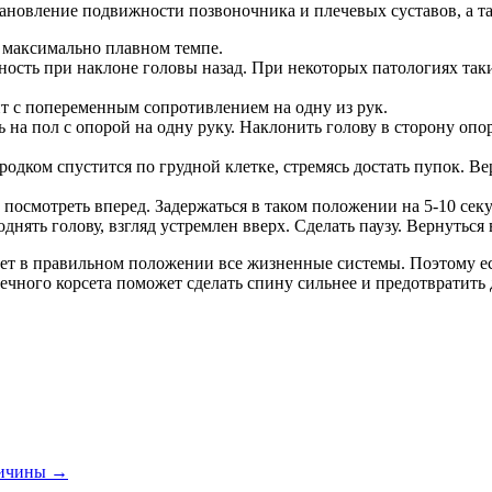
ановление подвижности позвоночника и плечевых суставов, а 
 максимально плавном темпе.
ность при наклоне головы назад. При некоторых патологиях так
 с попеременным сопротивлением на одну из рук.
 на пол с опорой на одну руку. Наклонить голову в сторону опо
родком спустится по грудной клетке, стремясь достать пупок. В
 посмотреть вперед. Задержаться в таком положении на 5-10 сек
днять голову, взгляд устремлен вверх. Сделать паузу. Вернуться
т в правильном положении все жизненные системы. Поэтому есл
ечного корсета поможет сделать спину сильнее и предотвратить 
причины
→