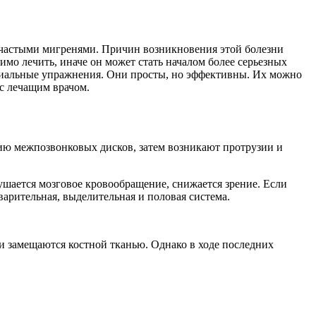
частыми мигренями. Причин возникновения этой болезни
мо лечить, иначе он может стать началом более серьезных
ециальные упражнения. Они просты, но эффективны. Их можно
 с лечащим врачом.
нию межпозвонковых дисков, затем возникают протрузии и
ушается мозговое кровообращение, снижается зрение. Если
варительная, выделительная и половая система.
и замещаются костной тканью. Однако в ходе последних