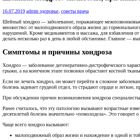
16.07.2019
admin
здоровье
,
советы врача
Шейный хондроз — заболевание, поражающее межпозвонковые 
множество: от малоподвижного образа жизни до гормонального 
нарушений. Кроме медикаментов и массажа, для избавления о
делать несколько раз в день в любой обстановке. Главное — 
Симптомы и причины хондроза
Хондроз — заболевание дегенеративно-дистрофического характ
грыжи, а на конечном этапе позвонки обрастают костной ткан
Если не лечить хондроз, он может перейти в сложное заболева
болезнь задевает грудной отдел, то страдают сердце и легкие,
При обсуждении причин возникновения хондроза специалисты
Ранее считалось, что эту патологию вызывают возрастные изм
десятилетий болезнь значительно «помолодела». Это говорит о
Чаще всего хондроз вызывают:
малоподвижный образ жизни и нахождение в одной и той