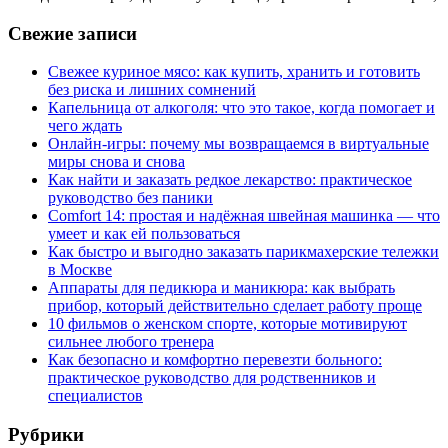
Свежие записи
Свежее куриное мясо: как купить, хранить и готовить
без риска и лишних сомнений
Капельница от алкоголя: что это такое, когда помогает и
чего ждать
Онлайн-игры: почему мы возвращаемся в виртуальные
миры снова и снова
Как найти и заказать редкое лекарство: практическое
руководство без паники
Comfort 14: простая и надёжная швейная машинка — что
умеет и как ей пользоваться
Как быстро и выгодно заказать парикмахерские тележки
в Москве
Аппараты для педикюра и маникюра: как выбрать
прибор, который действительно сделает работу проще
10 фильмов о женском спорте, которые мотивируют
сильнее любого тренера
Как безопасно и комфортно перевезти больного:
практическое руководство для родственников и
специалистов
Рубрики