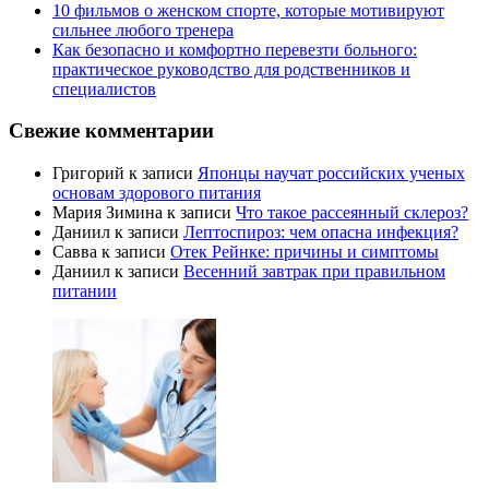
10 фильмов о женском спорте, которые мотивируют
сильнее любого тренера
Как безопасно и комфортно перевезти больного:
практическое руководство для родственников и
специалистов
Свежие комментарии
Григорий
к записи
Японцы научат российских ученых
основам здорового питания
Мария Зимина
к записи
Что такое рассеянный склероз?
Даниил
к записи
Лептоспироз: чем опасна инфекция?
Савва
к записи
Отек Рейнке: причины и симптомы
Даниил
к записи
Весенний завтрак при правильном
питании