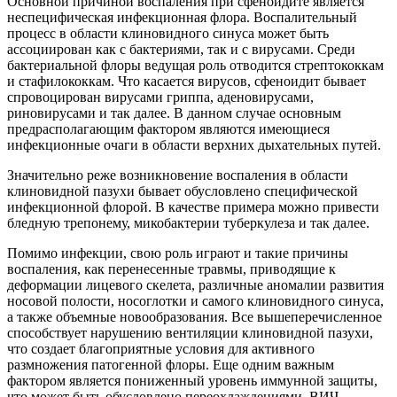
Основной причиной воспаления при сфеноидите является
неспецифическая инфекционная флора. Воспалительный
процесс в области клиновидного синуса может быть
ассоциирован как с бактериями, так и с вирусами. Среди
бактериальной флоры ведущая роль отводится стрептококкам
и стафилококкам. Что касается вирусов, сфеноидит бывает
спровоцирован вирусами гриппа, аденовирусами,
риновирусами и так далее. В данном случае основным
предрасполагающим фактором являются имеющиеся
инфекционные очаги в области верхних дыхательных путей.
Значительно реже возникновение воспаления в области
клиновидной пазухи бывает обусловлено специфической
инфекционной флорой. В качестве примера можно привести
бледную трепонему, микобактерии туберкулеза и так далее.
Помимо инфекции, свою роль играют и такие причины
воспаления, как перенесенные травмы, приводящие к
деформации лицевого скелета, различные аномалии развития
носовой полости, носоглотки и самого клиновидного синуса,
а также объемные новообразования. Все вышеперечисленное
способствует нарушению вентиляции клиновидной пазухи,
что создает благоприятные условия для активного
размножения патогенной флоры. Еще одним важным
фактором является пониженный уровень иммунной защиты,
что может быть обусловлено переохлаждениями, ВИЧ-