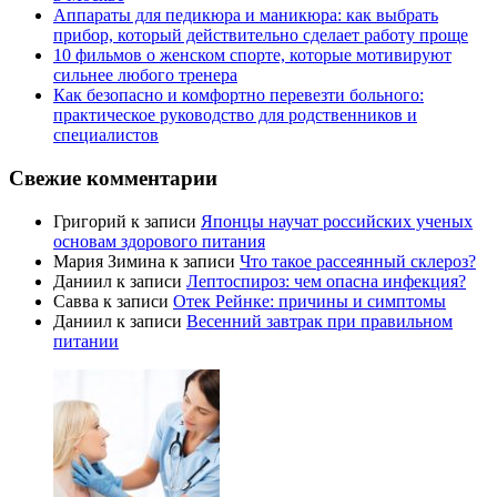
Аппараты для педикюра и маникюра: как выбрать
прибор, который действительно сделает работу проще
10 фильмов о женском спорте, которые мотивируют
сильнее любого тренера
Как безопасно и комфортно перевезти больного:
практическое руководство для родственников и
специалистов
Свежие комментарии
Григорий
к записи
Японцы научат российских ученых
основам здорового питания
Мария Зимина
к записи
Что такое рассеянный склероз?
Даниил
к записи
Лептоспироз: чем опасна инфекция?
Савва
к записи
Отек Рейнке: причины и симптомы
Даниил
к записи
Весенний завтрак при правильном
питании