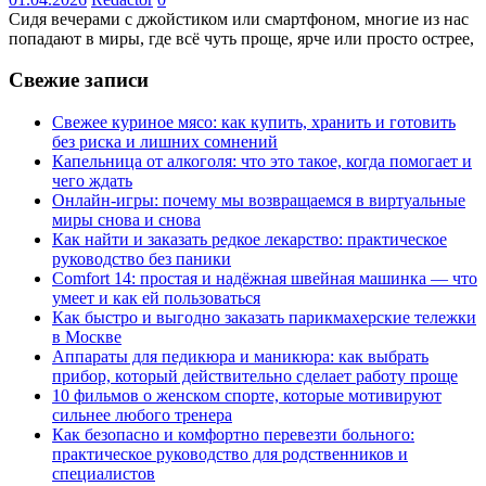
Сидя вечерами с джойстиком или смартфоном, многие из нас
попадают в миры, где всё чуть проще, ярче или просто острее,
Свежие записи
Свежее куриное мясо: как купить, хранить и готовить
без риска и лишних сомнений
Капельница от алкоголя: что это такое, когда помогает и
чего ждать
Онлайн-игры: почему мы возвращаемся в виртуальные
миры снова и снова
Как найти и заказать редкое лекарство: практическое
руководство без паники
Comfort 14: простая и надёжная швейная машинка — что
умеет и как ей пользоваться
Как быстро и выгодно заказать парикмахерские тележки
в Москве
Аппараты для педикюра и маникюра: как выбрать
прибор, который действительно сделает работу проще
10 фильмов о женском спорте, которые мотивируют
сильнее любого тренера
Как безопасно и комфортно перевезти больного:
практическое руководство для родственников и
специалистов