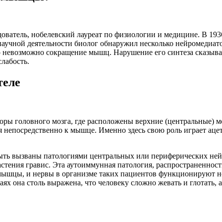
ователь, нобелевский лауреат по физиологии и медицине. В 1936
 научной деятельности биолог обнаружил несколько нейромедиато
о невозможно сокращение мышц. Нарушение его синтеза сказыва
лабость.
теле
ры головного мозга, где расположены верхние (центральные) м
 непосредственно к мышце. Именно здесь свою роль играет ацет
быть вызваны патологиями центральных или периферических не
астения гравис. Эта аутоиммунная патология, распространенност
мышцы, и нервы в организме таких пациентов функционируют но
аях она столь выражена, что человеку сложно жевать и глотать, 