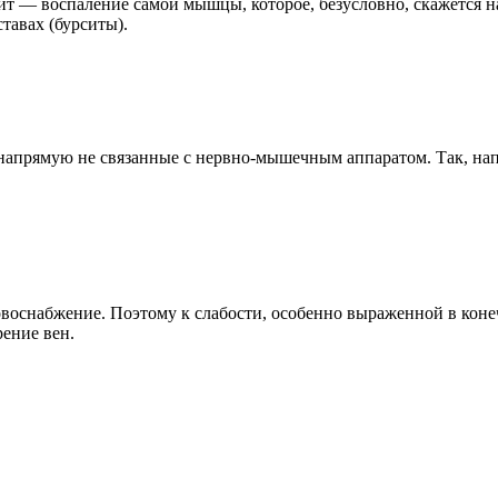
ит — воспаление самой мышцы, которое, безусловно, скажется 
тавах (бурситы).
о напрямую не связанные с нервно-мышечным аппаратом. Так, на
воснабжение. Поэтому к слабости, особенно выраженной в коне
рение вен.