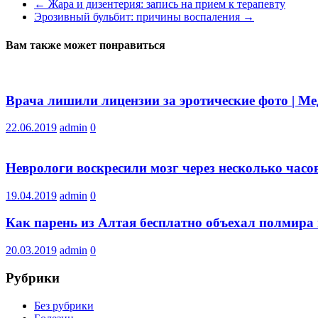
←
Жара и дизентерия: запись на прием к терапевту
Эрозивный бульбит: причины воспаления
→
Вам также может понравиться
Врача лишили лицензии за эротические фото | М
22.06.2019
admin
0
Неврологи воскресили мозг через несколько часов
19.04.2019
admin
0
Как парень из Алтая бесплатно объехал полмира 
20.03.2019
admin
0
Рубрики
Без рубрики