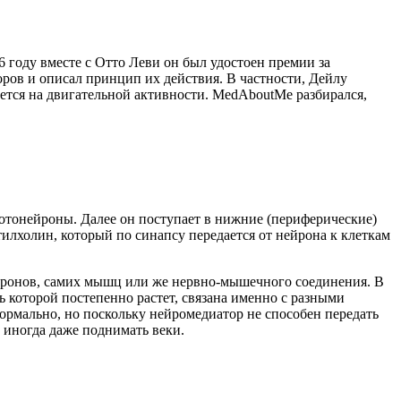
 году вместе с Отто Леви он был удостоен премии за
ров и описал принцип их действия. В частности, Дейлу
ется на двигательной активности. MedAboutMe разбирался,
отонейроны. Далее он поступает в нижние (периферические)
илхолин, который по синапсу передается от нейрона к клеткам
йронов, самих мышц или же нервно-мышечного соединения. В
ь которой постепенно растет, связана именно с разными
рмально, но поскольку нейромедиатор не способен передать
а иногда даже поднимать веки.