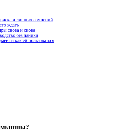
з риска и лишних сомнений
чего ждать
ры снова и снова
оводство без паники
меет и как ей пользоваться
ют мышцы?