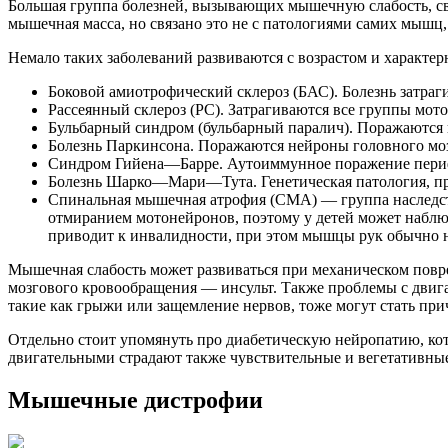
Большая группа болезней, вызывающих мышечную слабость, св
мышечная масса, но связано это не с патологиями самих мышц, 
Немало таких заболеваний развиваются с возрастом и характе
Боковой амиотрофический склероз (БАС). Болезнь затраг
Рассеянный склероз (РС). Затрагиваются все группы мот
Бульбарный синдром (бульбарный паралич). Поражаются
Болезнь Паркинсона. Поражаются нейроны головного мозг
Синдром Гийена—Барре. Аутоиммунное поражение периф
Болезнь Шарко—Мари—Тута. Генетическая патология, пр
Спинальная мышечная атрофия (СМА) — группа наследств
отмиранием мотонейронов, поэтому у детей может наблюд
приводит к инвалидности, при этом мышцы рук обычно н
Мышечная слабость может развиваться при механическом повр
мозгового кровообращения — инсульт. Также проблемы с двиг
такие как грыжи или защемление нервов, тоже могут стать при
Отдельно стоит упомянуть про диабетическую нейропатию, кото
двигательными страдают также чувствительные и вегетативные
Мышечные дистрофии