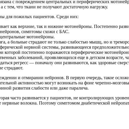
язана с повреждением центральных и периферических мотонейр
а с тем, что ткани не получают достаточную нагрузку.
рны для пожилых пациентов. Среди них:
ивает как верхние, так и нижние мотонейроны. Постепенно разв
онейронов, симптомы схожи с БАС.
 центральные мотонейроны.
а, а больные страдают не только слабостью мышц, но и треморо
ерической нервной системы, развивающееся предположительно
и которой постепенно поражаются периферические мотонейрон
енных заболеваний, проявляющихся еще в детском возрасте, ча
аться регресс — поначалу они развиваются, как здоровые сверс
е страдают.
еждении и отмирании нейронов. В первую очередь, такое ослож
ательной активностью могут возникать на фоне черепно-мозгов
чиной развития слабости или даже паралича.
рая часто развивается у пациентов, не контролирующих уровень
 нервные волокна. Поэтому симптомом диабетической нейропати