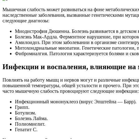
Мышечная слабость может развиваться на фоне метаболическ
наследственные заболевания, вызванные генетическими мута
следующие диагнозы:
Миодистрофия Дюшенна. Болезнь развивается в детском в
Болезнь Мак-Ардла. Ферментное нарушение, при котором
Амилоидоз. При этом заболевании в организме синтезиру
Митохондриальные миопатии. Генетические патологии, 
Фибромиалгия. Патология характеризуется болями и ско
Инфекции и воспаления, влияющие н
Повлиять на работу мышц и нервов могут и различные инфекци
повышенной температуры, общей усталости и прочего. При это
часто мышечную слабость провоцируют следующие инфекции:
Инфекционный мононуклеоз (вирус Эпштейна — Барр).
Грипп.
Ботулизм.
Болезнь Лайма.
Полиомиелит.
Гепатит С.