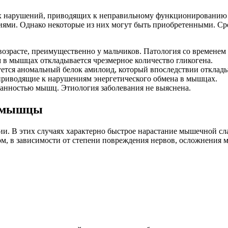
их нарушений, приводящих к неправильному функционированию 
циями. Однако некоторые из них могут быть приобретенными. 
озрасте, преимущественно у мальчиков. Патология со временем
 в мышцах откладывается чрезмерное количество гликогена.
ется аномальный белок амилоид, который впоследствии откладыв
приводящие к нарушениям энергетического обмена в мышцах.
ванностью мышц. Этиология заболевания не выяснена.
а мышцы
и. В этих случаях характерно быстрое нарастание мышечной слаб
м, в зависимости от степени повреждения нервов, осложнения м