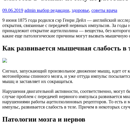
09.06.2019
admin
выбор редакции
,
здоровье
,
советы врача
9 июня 1875 года родился сэр Генри Дейл — английский исслед
открытия, связанные с передачей нервных импульсов. За годы
принадлежит открытие ацетилхолина — вещества, без которог
какие еще патологические причины могут вызвать мышечную с
Как развивается мышечная слабость в 
Сигнал, запускающий произвольное движение мышц, идет от ко
мотонейроны спинного мозга, и уже оттуда импульс посылается
мышц и заставляет их сокращаться.
Нарушения двигательной активности, соответственно, могут 
случае проблем с передачей нервного импульса развивается ми
нарушениями работы ацетилхолиновых рецепторов. То есть и 
импульс, развивается слабость в теле. Причем в некоторых случ
Патологии мозга и нервов