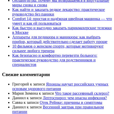
Онлайн-игры: почему мы возвращаемся в виртуальные
миры снова и снова
Как найти и заказать редкое лекарство: практическое
руководство без паники
Comfort 14: простая и надёжная швейная машинка — что
умеет и как ей пользоваться
Как быстро и выгодно заказать парикмахерские тележки
в Москве
Аппараты для педикюра и маникюра: как выбрать
прибор, который действительно сделает работу проще
10 фильмов о женском спорте, которые мотивируют
сильнее любого тренера
Как безопасно и комфортно перевезти больного:
практическое руководство для родственников и
специалистов
Свежие комментарии
Григорий
к записи
Японцы научат российских ученых
основам здорового питания
Мария Зимина
к записи
Что такое рассеянный склероз?
Даниил
к записи
Лептоспироз: чем опасна инфекция?
Савва
к записи
Отек Рейнке: причины и симптомы
Даниил
к записи
Весенний завтрак при правильном
питании