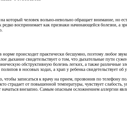
 на который человек вольно-невольно обращает внимание, но ес
ек редко воспринимает как признаки начинающейся болезни, а зр
о.
в норме происходит практически бесшумно, поэтому любое звуко
ое дыхание свидетельствует о том, что дыхательные пути сужен
ническую обструктивную болезнь легких, а также различные зл
 полипов в носовых ходах, а храп у ребенка свидетельствует об
, чтобы записаться к врачу​ на прием, прозвонив по телефону​ 
кто страдает от повышенной температуры, чувствует слабость, у
жет начаться внезапно. Самым опасным осложнением аллергии я