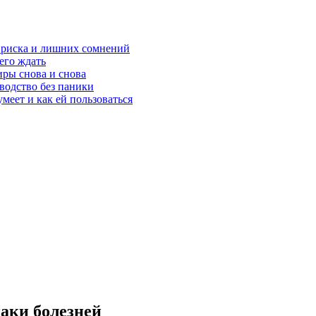
з риска и лишних сомнений
чего ждать
ры снова и снова
оводство без паники
меет и как ей пользоваться
наки болезней