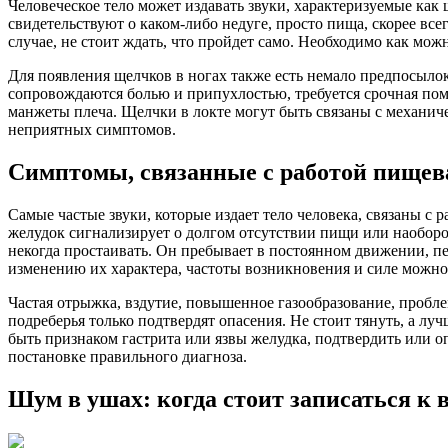
Человеческое тело может издавать звуки, характеризуемые как
свидетельствуют о каком-либо недуге, просто пища, скорее все
случае, не стоит ждать, что пройдет само. Необходимо как мож
Для появления щелчков в ногах также есть немало предпосыло
сопровождаются болью и припухлостью, требуется срочная помо
манжеты плеча. Щелчки в локте могут быть связаны с механич
неприятных симптомов.
Симптомы, связанные с работой пищев
Самые частые звуки, которые издает тело человека, связаны с 
желудок сигнализирует о долгом отсутствии пищи или наоборот
некогда простаивать. Он пребывает в постоянном движении, пе
изменению их характера, частоты возникновения и силе можно 
Частая отрыжка, вздутие, повышенное газообразование, пробле
подреберья только подтвердят опасения. Не стоит тянуть, а л
быть признаком гастрита или язвы желудка, подтвердить или 
постановке правильного диагноза.
Шум в ушах: когда стоит записаться к в