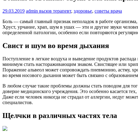
29.03.2019
admin
вызов терапевт
,
здоровье
,
советы врача
Боль — самый главный признак неполадок в работе организма,
Хруст, урчание, храп, шум в ушах — эти и другие звуки челов
определенной патологии, особенно если повторяются регулярн
Свист и шум во время дыхания
Поступление в легкие воздуха и выведение продуктов распада 
минимум стать настораживающим знаком. Свистящее или хрипл
Поражение альвеол может сопровождать пневмонию, астму, хро
во время носового дыхания может быть связано с образованием
В любом случае такие проблемы должны стать поводом для того
доверие медицинского учреждения. Это особенно касается тех, 
Даже если человек никогда не страдал от аллергии, недуг мо
специалистов.
Щелчки в различных частях тела