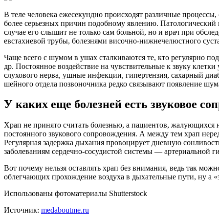
В теле человека ежесекундно происходят различные процессы,
более серьезных причин подобному явлению. Патологический 
случае его слышит не только сам больной, но и врач при обс
евстахиевой трубы, болезнями височно-нижнечелюстного суста
Чаще всего с шумом в ушах сталкиваются те, кто регулярно по
др. Постоянное воздействие на чувствительные к звуку клетк
слухового нерва, ушные инфекции, гипертензия, сахарный ди
шейного отдела позвоночника редко связывают появление шума
У каких еще болезней есть звуковое со
Храп не принято считать болезнью, а пациентов, жалующихся на
постоянного звукового сопровождения. А между тем храп нер
Регулярная задержка дыхания провоцирует дневную сонливость,
заболеваниям сердечно-сосудистой системы — артериальной ги
Вот почему нельзя оставлять храп без внимания, ведь так мож
облегчающих прохождение воздуха в дыхательные пути, ну а 
Использованы фотоматериалы Shutterstock
Источник:
medaboutme.ru