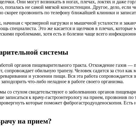
 щелчки. Они могут возникать в ногах, плечах, локтях и даже г
го, попалась не самой мягкой консистенции. Другое, дело, если 
но скорее прозвонить по телефону​ ближайшей клиники и записать
к, начиная с чрезмерной нагрузки и мышечной усталости и зака
щь специалиста. Это же касается и щелчков в плечах, которые м
ескими проблемами, хотя есть и болезни чаще всего инфекцион
арительной системы
работой органов пищеварительного тракта. Отхождение газов — п
, сопровождает обильную трапезу. Человек садится за стол как
реваривании и усвоении пищи. Вся эта работа сопровождается з
заподозрить что-либо неладное в работе своего организма.
мы со стулом свидетельствуют о заболеваниях органов пищеварит
учше записаться к врачу-гастроэнтерологу на прием, прозвонив 
опровергнуть которые поможет фиброгастродуоденоскопия. Есть 
рачу​ на прием?