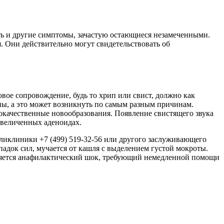
ть и другие симптомы, зачастую остающиеся незамеченными.
я. Они действительно могут свидетельствовать об
вое сопровождение, будь то хрип или свист, должно как
ы, а это может возникнуть по самым разным причинам.
окачественные новообразования. Появление свистящего звука
 увеличенных аденоидах.
поликлиники +7 (499) 519-32-56 или другого заслуживающего
падок сил, мучается от кашля с выделением густой мокроты.
вляется анафилактический шок, требующий немедленной помощи