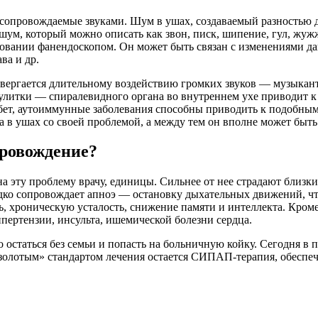
 сопровождаемые звуками. Шум в ушах, создаваемый разностью д
шум, который можно описать как звон, писк, шипение, гул, жу
ледовании фанендоскопом. Он может быть связан с изменениями 
ва и др.
двергается длительному воздействию громких звуков — музыкант
и улитки — спиралевидного органа во внутреннем ухе приводит
абет, аутоиммунные заболевания способны приводить к подобны
 в ушах со своей проблемой, а между тем он вполне может быть 
провождение?
 эту проблему врачу, единицы. Сильнее от нее страдают близкие
едко сопровождает апноэ — остановку дыхательных движений, 
 хроническую усталость, снижение памяти и интеллекта. Кроме 
пертензии, инсульта, ишемической болезни сердца.
но остаться без семьи и попасть на больничную койку. Сегодня
«золотым» стандартом лечения остается СИПАП-терапия, обесп