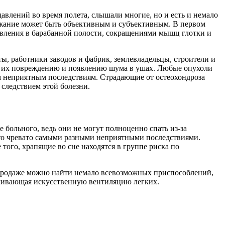
авлений во время полета, слышали многие, но и есть и немало
жжание может быть объективным и субъективным. В первом
давления в барабанной полости, сокращениями мышц глотки и
ы, работники заводов и фабрик, землевладельцы, строители и
 к их повреждению и появлению шума в ушах. Любые опухоли
м неприятным последствиям. Страдающие от остеохондроза
следствием этой болезни.
 больного, ведь они не могут полноценно спать из-за
что чревато самыми разными неприятными последствиями.
того, храпящие во сне находятся в группе риска по
 в продаже можно найти немало всевозможных приспособлений,
ечивающая искусственную вентиляцию легких.