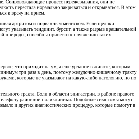
орле. Сопровождающие процесс пережевывания, они не
челюсть перестала нормально закрываться и открываться. В этом
ся к врачу​ на прием.
нчивая артритом и порванным мениском. Если щелчки
огут указывать тендинит, бурсит, а также разрыв вращательной
ной природы, способны привести к появлению таких
ервое, что приходит на ум, а еще урчание в животе, которым
 минимум три раза в день, поэтому желудочно-кишечному тракту
вуками, которые не указывают на какую-либо патологию, но по
ельного тракта. Боли в области эпигастрии, в районе правого
по телефону​ районной поликлиники. Подобные симптомы могут
немало и других диагностических процедур, которые помогут в