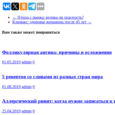
←
Птица с рынка: велика ли опасность?
Климакс: здоровье женщины после 45 лет
→
Вам также может понравиться
Фолликулярная ангина: причины и осложнения
01.05.2019
admin
0
5 рецептов со сливами из разных стран мира
01.08.2019
admin
0
Аллергический ринит: когда нужно записаться к 
25.04.2019
admin
0