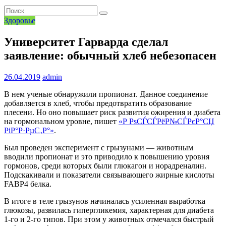
Здоровье
Университет Гарварда сделал
заявление: обычный хлеб небезопасен
26.04.2019
admin
В нем ученые обнаружили пропионат. Данное соединение
добавляется в хлеб, чтобы предотвратить образование
плесени. Но оно повышает риск развития ожирения и диабета
на гормональном уровне, пишет
«Р РѕСЃСЃРёР№СЃРєР°СЏ
РіР°Р·РµС‚Р°»
.
Был проведен эксперимент с грызунами — животным
вводили пропионат и это приводило к повышению уровня
гормонов, среди которых были глюкагон и норадреналин.
Подскакивали и показатели связывающего жирные кислоты
FABP4 белка.
В итоге в теле грызунов начиналась усиленная выработка
глюкозы, развилась гипергликемия, характерная для диабета
1-го и 2-го типов. При этом у животных отмечался быстрый