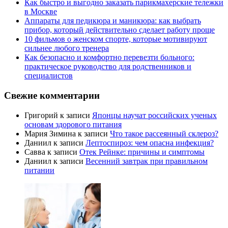
Как быстро и выгодно заказать парикмахерские тележки
в Москве
Аппараты для педикюра и маникюра: как выбрать
прибор, который действительно сделает работу проще
10 фильмов о женском спорте, которые мотивируют
сильнее любого тренера
Как безопасно и комфортно перевезти больного:
практическое руководство для родственников и
специалистов
Свежие комментарии
Григорий
к записи
Японцы научат российских ученых
основам здорового питания
Мария Зимина
к записи
Что такое рассеянный склероз?
Даниил
к записи
Лептоспироз: чем опасна инфекция?
Савва
к записи
Отек Рейнке: причины и симптомы
Даниил
к записи
Весенний завтрак при правильном
питании