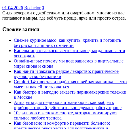
01.04.2026
Redactor
0
Сидя вечерами с джойстиком или смартфоном, многие из нас
попадают в миры, где всё чуть проще, ярче или просто острее,
Свежие записи
Свежее куриное мясо: как купить, хранить и готовить
без риска и лишних сомнений
Капельница от алкоголя: что это такое, когда помогает и
чего ждать
Онлайн-игры: почему мы возвращаемся в виртуальные
миры снова и снова
Как найти и заказать редкое лекарство: практическое
руководство без паники
Comfort 14: простая и надёжная швейная машинка — что
умеет и как ей пользоваться
Как быстро и выгодно заказать парикмахерские тележки
в Москве
Аппараты для педикюра и маникюра: как выбрать
прибор, который действительно сделает работу проще
10 фильмов о женском спорте, которые мотивируют
сильнее любого тренера
Как безопасно и комфортно перевезти больного:
практическое руководство для родственников и