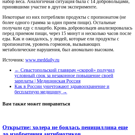
набор веса. Аналогичная ситуация была с 14 добровольцами,
принявшими участие в другом эксперименте.
Некоторые из них потребляли продукты с пропионатом (не
более одного грамма за один прием пищи). Остальные
получали еду с плацебо. Кровь добровольцев анализировалась
перед приемом пищи, через 15 минут и несколько часов после
еды. Как и ожидалось, у людей, которые ели продукты с
пропионатом, уровень гормонов, вызывающих
метаболические нарушения, был аномально высоким.
Источник:
www.meddaily.ru
←
Севастопольский главврач «скорой» получил
условный срок за незаконное повышение своей
зарплаты | Медицинская Россия
Как в России уничтожают здравоохранение и
бесплатную медицину
→
Вам также может понравиться
Открытие: холера не боялась пенициллина еще
до изобретения антибиотиков