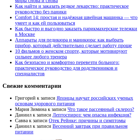
миры снова и снова
Как найти и заказать редкое лекарство: практическое
руководство без паники
Comfort 14: простая и надёжная швейная машинка — что
умеет и как ей пользоваться
Как быстро и выгодно заказать парикмахерские тележки
в Москве
Аппараты для педикюра и маникюра: как выбрать
прибор, который действительно сделает работу проще
10 фильмов о женском спорте, которые мотивируют
сильнее любого тренера
Как безопасно и комфортно перевезти больного:
практическое руководство для родственников и
специалистов
Свежие комментарии
Григорий
к записи
Японцы научат российских ученых
основам здорового питания
Мария Зимина
к записи
Что такое рассеянный склероз?
Даниил
к записи
Лептоспироз: чем опасна инфекция?
Савва
к записи
Отек Рейнке: причины и симптомы
Даниил
к записи
Весенний завтрак при правильном
питании