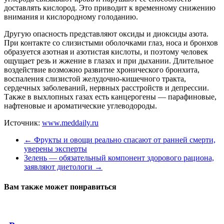
доставлять кислород. Это приводит к временному снижению
внимания и кислородному голоданию.
Другую опасность представляют оксиды и диоксиды азота.
При контакте со слизистыми оболочками глаз, носа и бронхов
образуется азотная и азотистая кислоты, и поэтому человек
ощущает резь и жжение в глазах и при дыхании. Длительное
воздействие возможно развитие хронического бронхита,
воспаления слизистой желудочно-кишечного тракта,
сердечных заболеваний, нервных расстройств и депрессии.
Также в выхлопных газах есть канцерогены — парафиновые,
нафтеновые и ароматические углеводороды.
Источник:
www.meddaily.ru
←
Фрукты и овощи реально спасают от ранней смерти,
уверены эксперты
Зелень — обязательный компонент здорового рациона,
заявляют диетологи
→
Вам также может понравиться