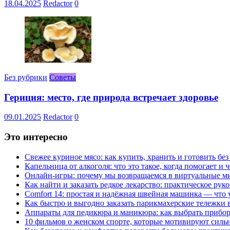
18.04.2025
Redactor
0
Без рубрики
Советы
Гериция: место, где природа встречает здоровье
09.01.2025
Redactor
0
Это интересно
Свежее куриное мясо: как купить, хранить и готовить бе
Капельница от алкоголя: что это такое, когда помогает и 
Онлайн-игры: почему мы возвращаемся в виртуальные ми
Как найти и заказать редкое лекарство: практическое рук
Comfort 14: простая и надёжная швейная машинка — что у
Как быстро и выгодно заказать парикмахерские тележки 
Аппараты для педикюра и маникюра: как выбрать прибор
10 фильмов о женском спорте, которые мотивируют силь