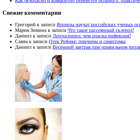
Как безопасно и комфортно перевезти больного: практич
Свежие комментарии
Григорий
к записи
Японцы научат российских ученых ос
Мария Зимина
к записи
Что такое рассеянный склероз?
Даниил
к записи
Лептоспироз: чем опасна инфекция?
Савва
к записи
Отек Рейнке: причины и симптомы
Даниил
к записи
Весенний завтрак при правильном пита