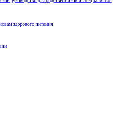
еское руководство для родственников и специалистов
новам здорового питания
нии