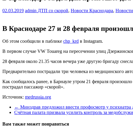
02.03.2019
admin
ДТП со скорой
,
Новости Краснодара
,
Новост
В Краснодаре 27 и 28 февраля произош
Об этом сообщили в паблике
chp_krd
в Instagram.
В первом случае VW Touareg на пересечении улиц Дзержинского
28 февраля около 21.35 часов вечера уже другую бригаду снесл
Предварительно пострадали три человека из медицинского авт
Как сообщалось ранее, в Барнауле утром 21 февраля произошло
пострадал пассажир «скорой».
Источник:
medrussia.org
←
Минздрав предложил ввести профосмотр у психиатра д
Счётная палата призвала усилить контроль за медобслуж
Вам также может понравиться