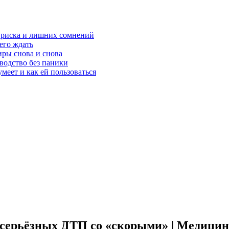
з риска и лишних сомнений
чего ждать
ры снова и снова
оводство без паники
меет и как ей пользоваться
а серьёзных ДТП со «скорыми» | Медицин