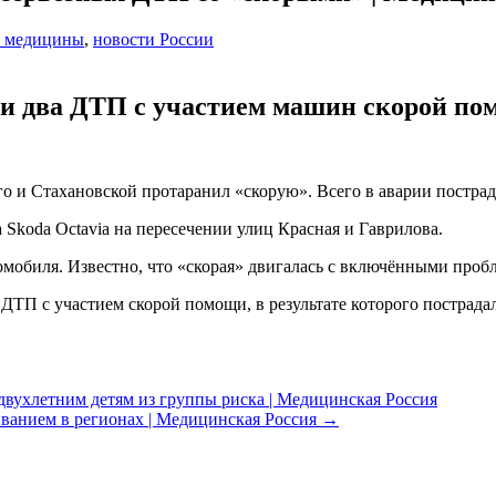
и медицины
,
новости России
ли два ДТП с участием машин скорой по
 и Стахановской протаранил «скорую». Всего в аварии пострадал
а Skoda Octavia на пересечении улиц Красная и Гаврилова.
омобиля. Известно, что «скорая» двигалась с включёнными проб
 ДТП с участием скорой помощи, в результате которого пострада
вухлетним детям из группы риска | Медицинская Россия
иванием в регионах | Медицинская Россия
→