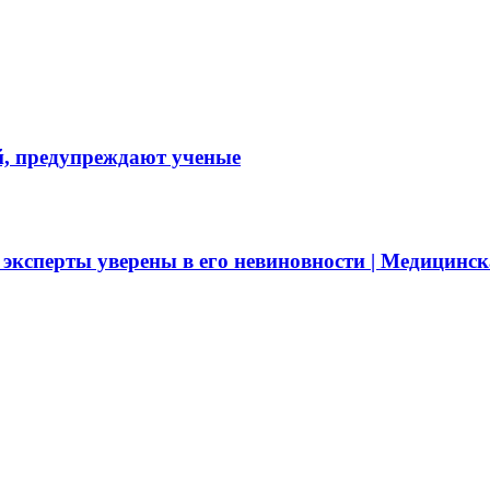
й, предупреждают ученые
эксперты уверены в его невиновности | Медицинск