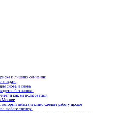
з риска и лишних сомнений
чего ждать
ры снова и снова
оводство без паники
меет и как ей пользоваться
в Москве
, который действительно сделает работу проще
нее любого тренера