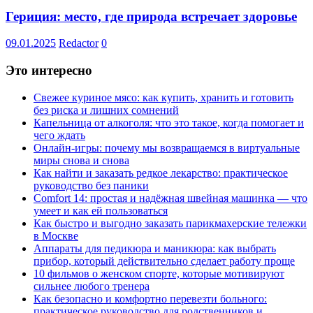
Гериция: место, где природа встречает здоровье
09.01.2025
Redactor
0
Это интересно
Свежее куриное мясо: как купить, хранить и готовить
без риска и лишних сомнений
Капельница от алкоголя: что это такое, когда помогает и
чего ждать
Онлайн-игры: почему мы возвращаемся в виртуальные
миры снова и снова
Как найти и заказать редкое лекарство: практическое
руководство без паники
Comfort 14: простая и надёжная швейная машинка — что
умеет и как ей пользоваться
Как быстро и выгодно заказать парикмахерские тележки
в Москве
Аппараты для педикюра и маникюра: как выбрать
прибор, который действительно сделает работу проще
10 фильмов о женском спорте, которые мотивируют
сильнее любого тренера
Как безопасно и комфортно перевезти больного:
практическое руководство для родственников и