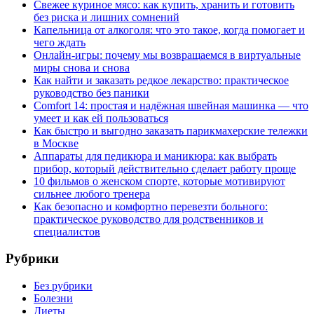
Свежее куриное мясо: как купить, хранить и готовить
без риска и лишних сомнений
Капельница от алкоголя: что это такое, когда помогает и
чего ждать
Онлайн-игры: почему мы возвращаемся в виртуальные
миры снова и снова
Как найти и заказать редкое лекарство: практическое
руководство без паники
Comfort 14: простая и надёжная швейная машинка — что
умеет и как ей пользоваться
Как быстро и выгодно заказать парикмахерские тележки
в Москве
Аппараты для педикюра и маникюра: как выбрать
прибор, который действительно сделает работу проще
10 фильмов о женском спорте, которые мотивируют
сильнее любого тренера
Как безопасно и комфортно перевезти больного:
практическое руководство для родственников и
специалистов
Рубрики
Без рубрики
Болезни
Диеты