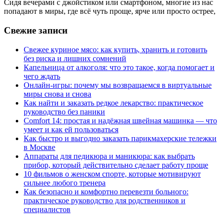
Сидя вечерами с джойстиком или смартфоном, многие из нас
попадают в миры, где всё чуть проще, ярче или просто острее,
Свежие записи
Свежее куриное мясо: как купить, хранить и готовить
без риска и лишних сомнений
Капельница от алкоголя: что это такое, когда помогает и
чего ждать
Онлайн-игры: почему мы возвращаемся в виртуальные
миры снова и снова
Как найти и заказать редкое лекарство: практическое
руководство без паники
Comfort 14: простая и надёжная швейная машинка — что
умеет и как ей пользоваться
Как быстро и выгодно заказать парикмахерские тележки
в Москве
Аппараты для педикюра и маникюра: как выбрать
прибор, который действительно сделает работу проще
10 фильмов о женском спорте, которые мотивируют
сильнее любого тренера
Как безопасно и комфортно перевезти больного:
практическое руководство для родственников и
специалистов