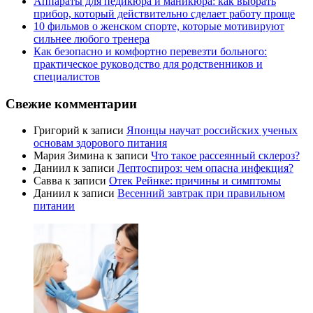
Аппараты для педикюра и маникюра: как выбрать
прибор, который действительно сделает работу проще
10 фильмов о женском спорте, которые мотивируют
сильнее любого тренера
Как безопасно и комфортно перевезти больного:
практическое руководство для родственников и
специалистов
Свежие комментарии
Григорий
к записи
Японцы научат российских ученых
основам здорового питания
Мария Зимина
к записи
Что такое рассеянный склероз?
Даниил
к записи
Лептоспироз: чем опасна инфекция?
Савва
к записи
Отек Рейнке: причины и симптомы
Даниил
к записи
Весенний завтрак при правильном
питании