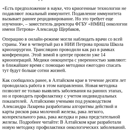
«Есть предположение в науке, что криогенные технологии не
подавляют локальный иммунитет. Подавление иммунитета
вызывает раннее рецидивирование. Но это требует еще
изучения», – заместитель директора ФГБУ «НМИЦ онкологии
имени Петрова» Александр Щербаков,
Операцию в онлайн-режиме могли наблюдать врачи со всей
страны. Уже в четвертый раз в НИИ Петрова прошла Школа
криохирургии. Трансляцию проводили как раз в рамках
конференции. Этой зимой в центре провели уже 14
криоопераций. Медики онкоцентра с уверенностью заявляют:
в ближайшее время с помощью методики ежегодно спасать
тут будут больше сотни жизней.
Как сообщалось ранее, в Алтайском крае в течение десяти лет
проводилась работа в этом направлении. Новая методика
позволит не только выявлять заболевания на ранних этапах,
но и проводить профилактику с учетом индивидуальных
показателей. Алтайскими учеными под руководством
Александра Лазарева разработаны алгоритмы действий и
карты рисков рака молочной железы, рака легкого,
колоректального рака, рака желудка и рака предстательной
железы. Подробнее читайте: В Алтайском крае разработали
новую методику профилактики онкологических заболеваний.