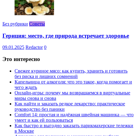
Без рубрики
Советы
Гериция: место, где природа встречает здоровье
09.01.2025
Redactor
0
Это интересно
Свежее куриное мясо: как купить, хранить и готовить
без риска и лишних сомнений
Капельница от алкоголя: что это такое, когда помогает и
чего ждать
Онлайн-игры: почему мы возвращаемся в виртуальные
миры снова и снова
Как найти и заказать редкое лекарство: практическое
руководство без паники
Comfort 14: простая и надёжная швейная машинка — что
умеет и как ей пользоваться
Как быстро и выгодно заказать парикмахерские тележки
в Москве