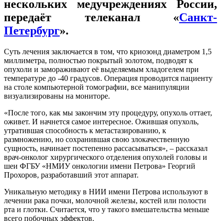
нескольких медучреждениях России,
передаёт телеканал «
Санкт-
Петербург
».
Суть лечения заключается в том, что криозонд диаметром 1,5
миллиметра, полностью покрытый золотом, подводят к
опухоли и замораживают её выделяемым хладогелем при
температуре до -40 градусов. Операция проводится пациенту
на столе компьютерной томографии, все манипуляции
визуализированы на мониторе.
«После того, как мы закончим эту процедуру, опухоль оттает,
оживет. И начнется самое интересное. Ожившая опухоль,
утратившая способность к метастазированию, к
размножению, но сохранившая свою злокачественную
сущность, начинает постепенно рассасываться», – рассказал
врач-онколог хирургического отделения опухолей головы и
шеи ФГБУ «НМИУ онкологии имени Петрова» Георгий
Прохоров, разработавший этот аппарат.
Уникальную методику в НИИ имени Петрова используют в
лечении рака почки, молочной железы, костей или полости
рта и глотки. Считается, что у такого вмешательства меньше
всего побочных эффектов.