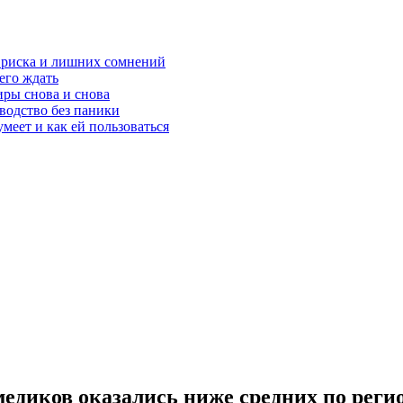
з риска и лишних сомнений
чего ждать
ры снова и снова
оводство без паники
меет и как ей пользоваться
медиков оказались ниже средних по реги