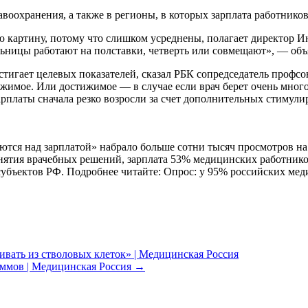
воохранения, а также в регионы, в которых зарплата работников
ую картину, потому что слишком усреднены, полагает директор
льницы работают на полставки, четверть или совмещают», — объ
стигает целевых показателей, сказал РБК сопредседатель профс
имое. Или достижимое — в случае если врач берет очень много 
арплаты сначала резко возросли за счет дополнительных стимул
ются над зарплатой» набрало больше сотни тысяч просмотров на
нятия врачебных решений, зарплата 53% медицинских работнико
субъектов РФ. Подробнее читайте: Опрос: у 95% российских меди
ивать из стволовых клеток» | Медицинская Россия
аммов | Медицинская Россия
→