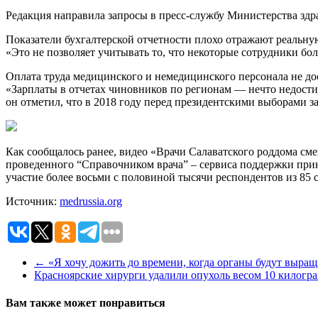
Редакция направила запросы в пресс-службу Министерства здра
Показатели бухгалтерской отчетности плохо отражают реальн
«Это не позволяет учитывать то, что некоторые сотрудники бо
Оплата труда медицинского и немедицинского персонала не до
«Зарплаты в отчетах чиновников по регионам — нечто недостиж
он отметил, что в 2018 году перед президентскими выборами з
Как сообщалось ранее, видео «Врачи Салаватского роддома сме
проведенного “Справочником врача” – сервиса поддержки при
участие более восьми с половиной тысячи респондентов из 85 
Источник:
medrussia.org
←
«Я хочу дожить до времени, когда органы будут выращ
Красноярские хирурги удалили опухоль весом 10 килогр
Вам также может понравиться