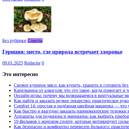
Без рубрики
Советы
Гериция: место, где природа встречает здоровье
09.01.2025
Redactor
0
Это интересно
Свежее куриное мясо: как купить, хранить и готовить бе
Капельница от алкоголя: что это такое, когда помогает и 
Онлайн-игры: почему мы возвращаемся в виртуальные ми
Как найти и заказать редкое лекарство: практическое рук
Comfort 14: простая и надёжная швейная машинка — что у
Как быстро и выгодно заказать парикмахерские тележки 
Аппараты для педикюра и маникюра: как выбрать прибор
10 фильмов о женском спорте, которые мотивируют силь
Как безопасно и комфортно перевезти больного: практич