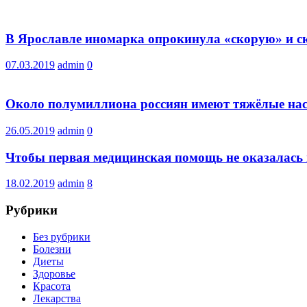
В Ярославле иномарка опрокинула «скорую» и ск
07.03.2019
admin
0
Около полумиллиона россиян имеют тяжёлые нас
26.05.2019
admin
0
Чтобы первая медицинская помощь не оказалась 
18.02.2019
admin
8
Рубрики
Без рубрики
Болезни
Диеты
Здоровье
Красота
Лекарства