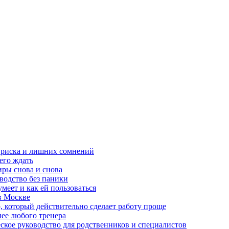
з риска и лишних сомнений
чего ждать
ры снова и снова
оводство без паники
меет и как ей пользоваться
в Москве
, который действительно сделает работу проще
нее любого тренера
еское руководство для родственников и специалистов