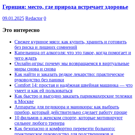
Гериция: место, где природа встречает здоровье
09.01.2025
Redactor
0
Это интересно
Свежее куриное мясо: как купить, хранить и готовить
без риска и лишних сомнений
Капельница от алкоголя: что это такое, когда помогает и
чего ждать
Онлайн-игры: почему мы возвращаемся в виртуальные
миры снова и снова
Как найти и заказать редкое лекарство: практическое
руководство без паники
Comfort 14: простая и надёжная швейная машинка — что
умеет и как ей пользоваться
Как быстро и выгодно заказать парикмахерские тележки
в Москве
Аппараты для педикюра и маникюра: как выбрать
прибор, который действительно сделает работу проще
10 фильмов о женском спорте, которые мотивируют
сильнее любого тренера
Как безопасно и комфортно перевезти больного:
практическое руководство для родственников и