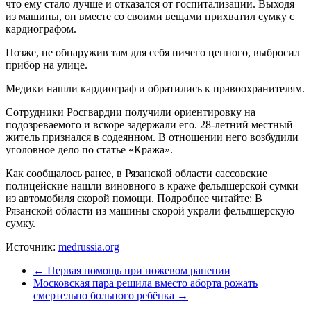
что ему стало лучше и отказался от госпитализации. Выходя
из машины, он вместе со своими вещами прихватил сумку с
кардиографом.
Позже, не обнаружив там для себя ничего ценного, выбросил
прибор на улице.
Медики нашли кардиограф и обратились к правоохранителям.
Сотрудники Росгвардии получили ориентировку на
подозреваемого и вскоре задержали его. 28-летний местный
житель признался в содеянном. В отношении него возбудили
уголовное дело по статье «Кража».
Как сообщалось ранее, в Рязанской области сассовские
полицейские нашли виновного в краже фельдшерской сумки
из автомобиля скорой помощи. Подробнее читайте: В
Рязанской области из машины скорой украли фельдшерскую
сумку.
Источник:
medrussia.org
←
Первая помощь при ножевом ранении
Московская пара решила вместо аборта рожать
смертельно больного ребёнка
→