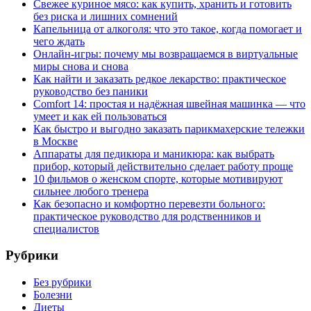
Свежее куриное мясо: как купить, хранить и готовить
без риска и лишних сомнений
Капельница от алкоголя: что это такое, когда помогает и
чего ждать
Онлайн-игры: почему мы возвращаемся в виртуальные
миры снова и снова
Как найти и заказать редкое лекарство: практическое
руководство без паники
Comfort 14: простая и надёжная швейная машинка — что
умеет и как ей пользоваться
Как быстро и выгодно заказать парикмахерские тележки
в Москве
Аппараты для педикюра и маникюра: как выбрать
прибор, который действительно сделает работу проще
10 фильмов о женском спорте, которые мотивируют
сильнее любого тренера
Как безопасно и комфортно перевезти больного:
практическое руководство для родственников и
специалистов
Рубрики
Без рубрики
Болезни
Диеты