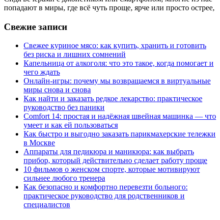
попадают в миры, где всё чуть проще, ярче или просто острее,
Свежие записи
Свежее куриное мясо: как купить, хранить и готовить
без риска и лишних сомнений
Капельница от алкоголя: что это такое, когда помогает и
чего ждать
Онлайн-игры: почему мы возвращаемся в виртуальные
миры снова и снова
Как найти и заказать редкое лекарство: практическое
руководство без паники
Comfort 14: простая и надёжная швейная машинка — что
умеет и как ей пользоваться
Как быстро и выгодно заказать парикмахерские тележки
в Москве
Аппараты для педикюра и маникюра: как выбрать
прибор, который действительно сделает работу проще
10 фильмов о женском спорте, которые мотивируют
сильнее любого тренера
Как безопасно и комфортно перевезти больного:
практическое руководство для родственников и
специалистов