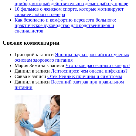
прибор, который действительно сделает работу проще
10 фильмов о женском спорте, которые мотивируют
сильнее любого тренера
Как безопасно и комфортно перевезти больного:
практическое руководство для родственников и
специалистов
Свежие комментарии
Григорий
к записи
Японцы научат российских ученых
основам здорового питания
Мария Зимина
к записи
Что такое рассеянный склероз?
Даниил
к записи
Лептоспироз: чем опасна инфекция?
Савва
к записи
Отек Рейнке: причины и симптомы
Даниил
к записи
Весенний завтрак при правильном
питании