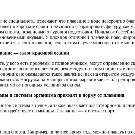
ие специалисты отмечают, что плавание в воде невероятно бла
оляет в короткие сроки и безопасно сформировать фигуру, как у 
м спорта, независимо от уровня подготовки. Польза от бассейн
кновенными людьми. У пловцов отличный плечевой пояс, широкая
игается за счет плавания, ведь в этом случае укрепляются мышц
вание — залог красивой осанки
те, у кого есть проблемы с позвоночником, могут определенно ск
и, кроме основного лечения, рекомендуют своим пациентам посещ
оночник не оказывается такое давление, как на открытом воздух
слабиться. Нагрузка на мышцы спины выравнивает его. Трениров
висимо от погодных условий за окном.
аны и системы организма приходят в норму от плавания
той системы в целом, а также оказывает благотворное влияние 
ст, воздействует на мышцы. Плавание — это тоже спорт.
д спорта. Например, в летнее время года можно плавать на озер