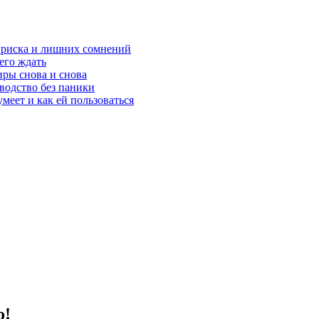
з риска и лишних сомнений
чего ждать
ры снова и снова
оводство без паники
меет и как ей пользоваться
о!