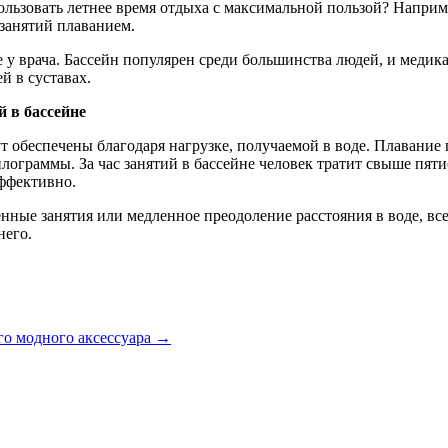
спользовать летнее время отдыха с максимальной пользой? Напр
 занятий плаванием.
у врача. Бассейн популярен среди большинства людей, и медика
й в суставах.
й в бассейне
т обеспечены благодаря нагрузке, получаемой в воде. Плавание
ограммы. За час занятий в бассейне человек тратит свыше пяти
эффективно.
нные занятия или медленное преодоление расстояния в воде, все
него.
го модного аксессуара
→