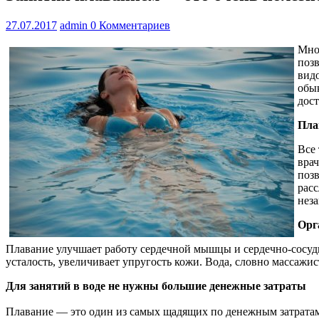
27.07.2017
admin
0 Комментариев
Мног
позв
видо
обы
дост
Пла
Все 
врач
позв
рас
неза
Орг
Плавание улучшает работу сердечной мышцы и сердечно-сосудис
усталость, увеличивает упругость кожи. Вода, словно массажи
Для занятий в воде не нужны большие денежные затраты
Плавание — это один из самых щадящих по денежным затратам ви