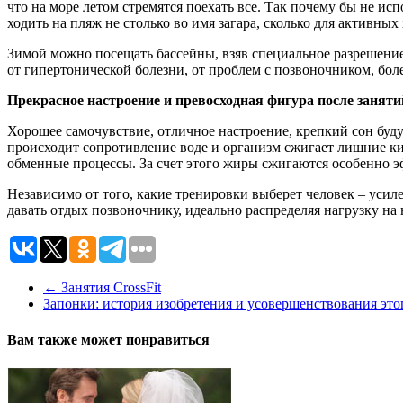
что на море летом стремятся поехать все. Так почему бы не и
ходить на пляж не столько во имя загара, сколько для активных
Зимой можно посещать бассейны, взяв специальное разрешение 
от гипертонической болезни, от проблем с позвоночником, боле
Прекрасное настроение и превосходная фигура после заняти
Хорошее самочувствие, отличное настроение, крепкий сон буду
происходит сопротивление воде и организм сжигает лишние кил
обменные процессы. За счет этого жиры сжигаются особенно 
Независимо от того, какие тренировки выберет человек – усиле
давать отдых позвоночнику, идеально распределяя нагрузку на 
←
Занятия CrossFit
Запонки: история изобретения и усовершенствования это
Вам также может понравиться