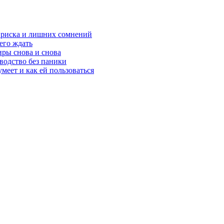
з риска и лишних сомнений
чего ждать
ры снова и снова
оводство без паники
меет и как ей пользоваться