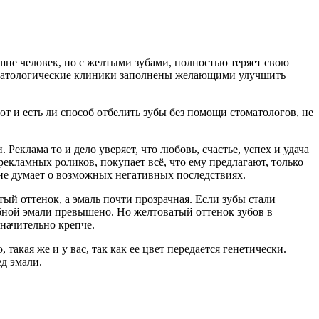
шне человек, но с желтыми зубами, полностью теряет свою
томатологические клиники заполнены желающими улучшить
 и есть ли способ отбелить зубы без помощи стоматологов, не
еклама то и дело уверяет, что любовь, счастье, успех и удача
екламных роликов, покупает всё, что ему предлагают, только
не думает о возможных негативных последствиях.
ый оттенок, а эмаль почти прозрачная. Если зубы стали
бной эмали превышено. Но желтоватый оттенок зубов в
значительно крепче.
 такая же и у вас, так как ее цвет передается генетически.
д эмали.