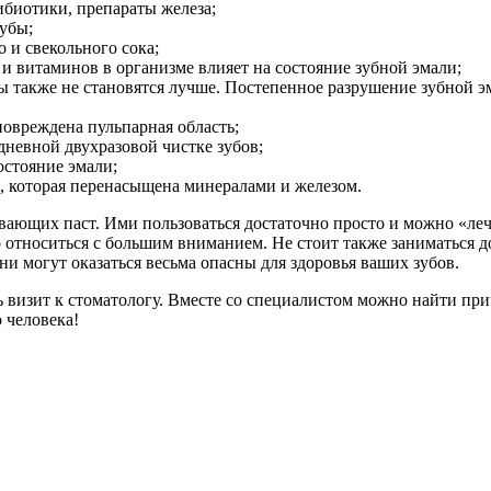
ибиотики, препараты железа;
убы;
 и свекольного сока;
и витаминов в организме влияет на состояние зубной эмали;
убы также не становятся лучше. Постепенное разрушение зубной
повреждена пульпарная область;
дневной двухразовой чистке зубов;
остояние эмали;
, которая перенасыщена минералами и железом.
ющих паст. Ими пользоваться достаточно просто и можно «лечит
о относиться с большим вниманием. Не стоит также заниматься
ни могут оказаться весьма опасны для здоровья ваших зубов.
визит к стоматологу. Вместе со специалистом можно найти причи
 человека!