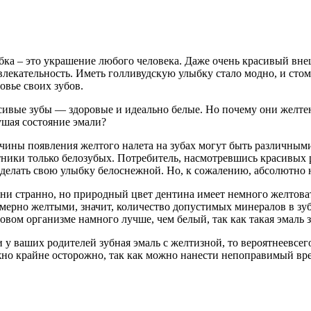
ка – это украшение любого человека. Даже очень красивый вне
влекательность. Иметь голливудскую улыбку стало модно, и с
овье своих зубов.
ивые зубы — здоровые и идеально белые. Но почему они желтеют
ушая состояние эмали?
ины появления желтого налета на зубах могут быть различными. Р
ники только белозубых. Потребитель, насмотревшись красивых р
сделать свою улыбку белоснежной. Но, к сожалению, абсолютно 
ни странно, но природный цвет дентина имеет немного желтоват
змерно желтыми, значит, количество допустимых минералов в зу
овом организме намного лучше, чем белый, так как такая эмаль 
 у ваших родителей зубная эмаль с желтизной, то вероятнеевсего,
жно крайне осторожно, так как можно нанести непоправимый вре