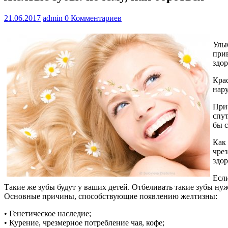
21.06.2017
admin
0 Комментариев
Улыб
при
здор
Крас
нар
Прич
спут
бы 
Как 
чре
здор
Если
Такие же зубы будут у ваших детей. Отбеливать такие зубы ну
Основные причины, способствующие появлению желтизны:
• Генетическое наследие;
• Курение, чрезмерное потребление чая, кофе;