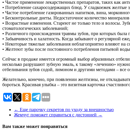
• Частое применение лекарственных препаратов, таких как ант
• Потребление сахаросодержащих блюд. У сладкоежек желтые з
• Частое потребление газированных напитков, вина, морковного
• Бесконтрольные диеты. Недостаточное количество минералов 
• Возрастные изменения. Стареют не только тело и волосы. З
стоматологических заболеваний;
• Различного происхождения травмы зубов, при которых была 
• Забывчивость и халатность. Когда забывают о регулярной еже
• Некоторые тяжелые заболевания неблагоприятно влияют на с
• Желтеют зубы после постоянного потребления питьевой воды
Сейчас в продаже имеется огромный выбор абразивных отбелива
несколько разрушают зубную эмаль, к такому «лечению» нужн
отбеливания зубов содой, лимоном и другими методами – все о
Желательно, конечно, при появлении желтизны, не откладывать 
бороться. Красивая улыбка – это визитная карточка счастливого
←
Еще парочку секретов по уходу за внешностью
Жемчуг поможет справиться с дистонией
→
Вам также может понравиться