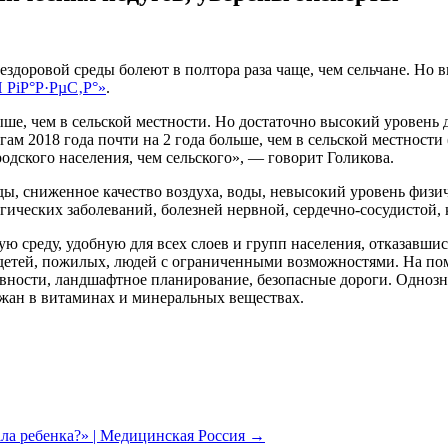
нездоровой среды болеют в полтора раза чаще, чем сельчане. Н
РіР°Р·РµС‚Р°»
.
ыше, чем в сельской местности. Но достаточно высокий уровень 
м 2018 года почти на 2 года больше, чем в сельской местности (
одского населения, чем сельского», — говорит Голикова.
ды, сниженное качество воздуха, воды, невысокий уровень физич
гических заболеваний, болезней нервной, сердечно-сосудистой
 среду, удобную для всех слоев и групп населения, отказавши
 детей, пожилых, людей с ограниченными возможностями. На п
тивности, ландшафтное планирование, безопасные дороги. Одноз
ожан в витаминах и минеральных веществах.
ала ребенка?» | Медицинская Россия
→