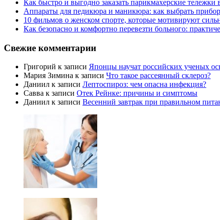
Как быстро и выгодно заказать парикмахерские тележки 
Аппараты для педикюра и маникюра: как выбрать прибор
10 фильмов о женском спорте, которые мотивируют силь
Как безопасно и комфортно перевезти больного: практич
Свежие комментарии
Григорий
к записи
Японцы научат российских ученых ос
Мария Зимина
к записи
Что такое рассеянный склероз?
Даниил
к записи
Лептоспироз: чем опасна инфекция?
Савва
к записи
Отек Рейнке: причины и симптомы
Даниил
к записи
Весенний завтрак при правильном пита