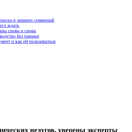
з риска и лишних сомнений
чего ждать
ры снова и снова
оводство без паники
меет и как ей пользоваться
нических недугов, уверены эксперты