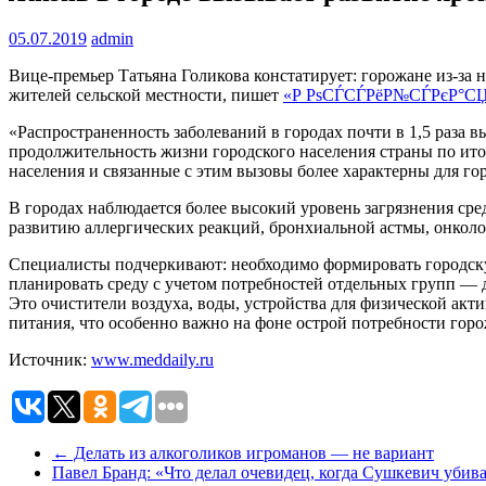
05.07.2019
admin
Вице-премьер Татьяна Голикова констатирует: горожане из-за 
жителей сельской местности, пишет
«Р РѕСЃСЃРёР№СЃРєР°СЏ 
«Распространенность заболеваний в городах почти в 1,5 раза в
продолжительность жизни городского населения страны по итога
населения и связанные с этим вызовы более характерны для гор
В городах наблюдается более высокий уровень загрязнения сре
развитию аллергических реакций, бронхиальной астмы, онколо
Специалисты подчеркивают: необходимо формировать городскую
планировать среду с учетом потребностей отдельных групп —
Это очистители воздуха, воды, устройства для физической ак
питания, что особенно важно на фоне острой потребности гор
Источник:
www.meddaily.ru
←
Делать из алкоголиков игроманов — не вариант
Павел Бранд: «Что делал очевидец, когда Сушкевич убив