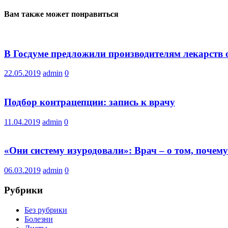
Вам также может понравиться
В Госдуме предложили производителям лекарств
22.05.2019
admin
0
Подбор контрацепции: запись к врачу
11.04.2019
admin
0
«Они систему изуродовали»: Врач – о том, почем
06.03.2019
admin
0
Рубрики
Без рубрики
Болезни