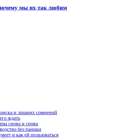
почему мы их так любим
з риска и лишних сомнений
чего ждать
ры снова и снова
оводство без паники
меет и как ей пользоваться