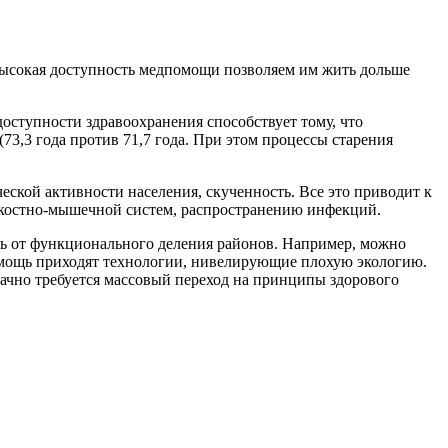
о высокая доступность медпомощи позволяем им жить дольше
доступности здравоохранения способствует тому, что
73,3 года против 71,7 года. При этом процессы старения
еской активности населения, скученность. Все это приводит к
, костно-мышечной систем, распространению инфекций.
сь от функционального деления районов. Например, можно
омощь приходят технологии, нивелирующие плохую экологию.
начно требуется массовый переход на принципы здорового