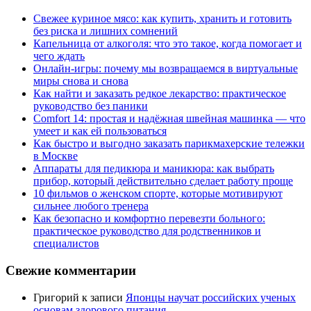
Свежее куриное мясо: как купить, хранить и готовить
без риска и лишних сомнений
Капельница от алкоголя: что это такое, когда помогает и
чего ждать
Онлайн-игры: почему мы возвращаемся в виртуальные
миры снова и снова
Как найти и заказать редкое лекарство: практическое
руководство без паники
Comfort 14: простая и надёжная швейная машинка — что
умеет и как ей пользоваться
Как быстро и выгодно заказать парикмахерские тележки
в Москве
Аппараты для педикюра и маникюра: как выбрать
прибор, который действительно сделает работу проще
10 фильмов о женском спорте, которые мотивируют
сильнее любого тренера
Как безопасно и комфортно перевезти больного:
практическое руководство для родственников и
специалистов
Свежие комментарии
Григорий
к записи
Японцы научат российских ученых
основам здорового питания