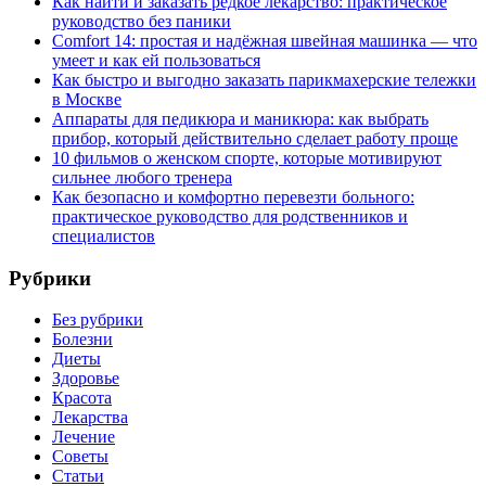
Как найти и заказать редкое лекарство: практическое
руководство без паники
Comfort 14: простая и надёжная швейная машинка — что
умеет и как ей пользоваться
Как быстро и выгодно заказать парикмахерские тележки
в Москве
Аппараты для педикюра и маникюра: как выбрать
прибор, который действительно сделает работу проще
10 фильмов о женском спорте, которые мотивируют
сильнее любого тренера
Как безопасно и комфортно перевезти больного:
практическое руководство для родственников и
специалистов
Рубрики
Без рубрики
Болезни
Диеты
Здоровье
Красота
Лекарства
Лечение
Советы
Статьи