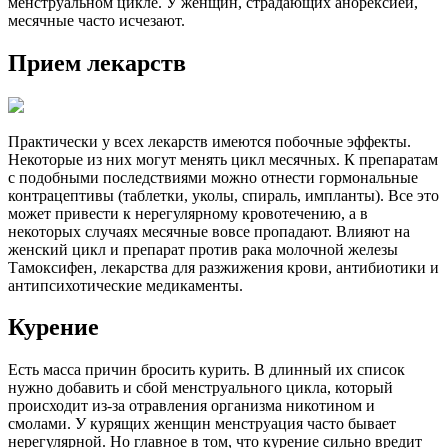
менструальном цикле. У женщин, страдающих анорексией,
месячные часто исчезают.
Прием лекарств
Практически у всех лекарств имеются побочные эффекты.
Некоторые из них могут менять цикл месячных. К препаратам
с подобными последствиями можно отнести гормональные
контрацептивы (таблетки, уколы, спираль, импланты). Все это
может привести к нерегулярному кровотечению, а в
некоторых случаях месячные вовсе пропадают. Влияют на
женский цикл и препарат против рака молочной железы
Тамоксифен, лекарства для разжижения крови, антибиотики и
антипсихотические медикаменты.
Курение
Есть масса причин бросить курить. В длинный их список
нужно добавить и сбой менструального цикла, который
происходит из-за отравления организма никотином и
смолами. У курящих женщин менструация часто бывает
нерегулярной. Но главное в том, что курение сильно вредит