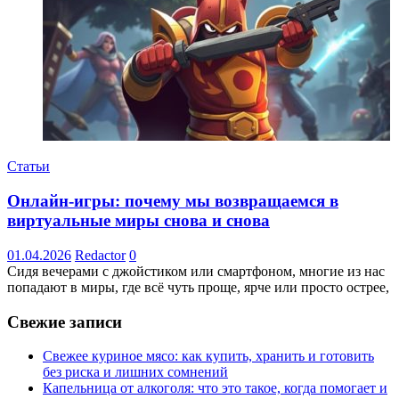
Статьи
Онлайн-игры: почему мы возвращаемся в
виртуальные миры снова и снова
01.04.2026
Redactor
0
Сидя вечерами с джойстиком или смартфоном, многие из нас
попадают в миры, где всё чуть проще, ярче или просто острее,
Свежие записи
Свежее куриное мясо: как купить, хранить и готовить
без риска и лишних сомнений
Капельница от алкоголя: что это такое, когда помогает и