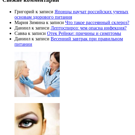
Григорий
к записи
Японцы научат российских ученых
основам здорового питания
Мария Зимина
к записи
Что такое рассеянный склероз?
Даниил
к записи
Лептоспироз: чем опасна инфекция?
Савва
к записи
Отек Рейнке: причины и симптомы
Даниил
к записи
Весенний завтрак при правильном
питании