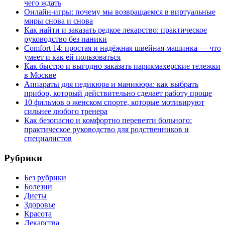
чего ждать
Онлайн-игры: почему мы возвращаемся в виртуальные
миры снова и снова
Как найти и заказать редкое лекарство: практическое
руководство без паники
Comfort 14: простая и надёжная швейная машинка — что
умеет и как ей пользоваться
Как быстро и выгодно заказать парикмахерские тележки
в Москве
Аппараты для педикюра и маникюра: как выбрать
прибор, который действительно сделает работу проще
10 фильмов о женском спорте, которые мотивируют
сильнее любого тренера
Как безопасно и комфортно перевезти больного:
практическое руководство для родственников и
специалистов
Рубрики
Без рубрики
Болезни
Диеты
Здоровье
Красота
Лекарства