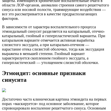
защиты. Имеющиеся хронические воспалительные очаги в
области ЛОР-органов, аномалии строения самого решетчатого
синуса или носовой полости, травмирующие воздействия —
все это рассматривается в качестве предрасполагающих
факторов.
В зависимости от характера воспалительного процесса
этмоидальный синусит разделяется на катаральный, отечно-
катаральный, гнойный и гиперпластический варианты. При
катаральном варианте отмечается активная выработка
слизистого экссудата, а при катарально-отечном —
нарастание отека слизистой оболочки, тогда как экссудация
выражена в меньшей степени. Гнойный вариант
характеризуется скоплением гнойного экссудата, а
гиперпластический — утолщением слизистой оболочки.
Этмоидит: основные признаки
синусита
Достаточно часто клиническая картина этмоидита на первых
порах «маскируется» под основное заболевание, которое
спровоцировало воспаление решетчатого синуса. Основным