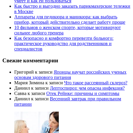
умеет и как ей пользоваться
Как быстро и выгодно заказать парикмахерские тележки
в Москве
Аппараты для педикюра и маникюра: как выбрать
прибор, который действительно сделает работу проще
10 фильмов о женском спорте, которые мотивируют
сильнее любого тренера
Как безопасно и комфортно перевезти больного:
практическое руководство для родственников и
специалистов
Свежие комментарии
Григорий
к записи
Японцы научат российских ученых
основам здорового питания
Мария Зимина
к записи
Что такое рассеянный склероз?
Даниил
к записи
Лептоспироз: чем опасна инфекция?
Савва
к записи
Отек Рейнке: причины и симптомы
Даниил
к записи
Весенний завтрак при правильном
питании