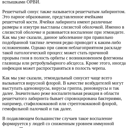
вспышками ОРВИ.
Решетчатый синус также называется решетчатым лабиринтом.
Это парное образование, представленное ячейками
решетчатой кости. Ячейки лабиринта имеют различные
размеры и изнутри выстланы слизистой оболочкой. Именно в
слизистой оболочке и развивается воспаление при этмоидите.
Как мы уже сказали, данное заболевание при правильно
подобранной тактике лечения редко приводит к каким-либо
осложнениям. Однако при самом неблагоприятном раскладе
такой патологический процесс может стать причиной
прорыва гноя в полость орбиты с возникновением флегмоны
глазницы или ретробульбарного абсцесса. Кроме этого, иногда
инфекция может распространяться в полость черепа.
Как мы уже сказали, этмоидальный синусит чаще всего
вызывается вирусной флорой. В качестве возбудителей могут
выступать аденовирусы, вирусы гриппа, риновирусы и так
далее. Значительно реже воспалительная реакция в области
решетчатого лабиринта бывает спровоцирована бактериями,
например, стафилококковой или стрептококковой флорой,
гемофильной палочкой и так далее.
В подавляющем большинстве случаев такое воспаление
формируется у людей со сниженным уровнем иммунной