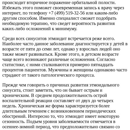
происходит вторичное поражение орбитальной полости.
Избежать этого поможет своевременная запись к врачу​ через
интернет, по телефону​ +7 (499) 519-32-56 или каким-либо
другим способом. Именно специалист сможет подобрать
необходимую терапию, что сведет вероятность развития
каких-либо осложнений к минимуму.
Среди всех синуситов этмоидит встречается реже всего.
Наиболее часто данное заболевание диагностируется у детей в
возрасте от пяти до семи лет, однако у взрослых людей оно
также может развиваться. Кроме этого, в детском возрасте
чаще всего возникают различные осложнения. Согласно
статистике, с ними сталкиваются примерно пятнадцать
процентов пациентов. Мужчины и женщины одинаково часто
страдают от такого патологического процесса.
Прежде чем говорить о причинах развития этмоидального
синусита, стоит заметить, что он бывает острым и
хроническим. В среднем продолжительность острой
воспалительной реакции составляет от двух до четырех
недель. Хроническая же форма характеризуется более
длительным течением с возникновением периодических
обострений. Интересно то, что этмоидит имеет некоторую
сезонность. Подъем уровня заболеваемости отмечается в
осеннее-зимний период, что предположительно связано со