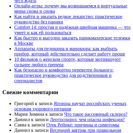
чего ждать
Онлайн-игры: почему мы возвращаемся в виртуальные
миры снова и снова
Как найти и заказать редкое лекарство: практическое
руководство без паники
Comfort 14: простая и надёжная швейная машинка — что
умеет и как ей пользоваться
Как быстро и выгодно заказать парикмахерские тележки
в Москве
Аппараты для педикюра и маникюра: как выбрать
прибор, который действительно сделает работу проще
10 фильмов о женском спорте, которые мотивируют
сильнее любого тренера
Как безопасно и комфортно перевезти больного:
практическое руководство для родственников и
специалистов
Свежие комментарии
Григорий
к записи
Японцы научат российских ученых
основам здорового питания
Мария Зимина
к записи
Что такое рассеянный склероз?
Даниил
к записи
Лептоспироз: чем опасна инфекция?
Савва
к записи
Отек Рейнке: причины и симптомы
Даниил
к записи
Весенний завтрак при правильном