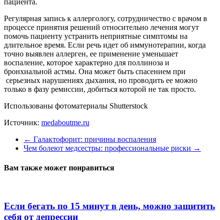
пациента.
Регулярная запись к аллергологу, сотрудничество с врачом в
процессе принятия решений относительно лечения могут
помочь пациенту устранить неприятные симптомы на
длительное время. Если речь идет об иммунотерапии, когда
точно выявлен аллерген, ее применение уменьшает
воспаление, которое характерно для поллиноза и
бронхиальной астмы. Она может быть спасением при
серьезных нарушениях дыхания, но проводить ее можно
только в фазу ремиссии, добиться которой не так просто.
Использованы фотоматериалы Shutterstock
Источник:
medaboutme.ru
←
Галактофорит: причины воспаления
Чем болеют медсестры: профессиональные риски
→
Вам также может понравиться
Если бегать по 15 минут в день, можно защитить
себя от депрессии