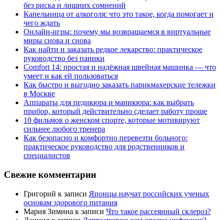
без риска и лишних сомнений
Капельница от алкоголя: что это такое, когда помогает и
чего ждать
Онлайн-игры: почему мы возвращаемся в виртуальные
миры снова и снова
Как найти и заказать редкое лекарство: практическое
руководство без паники
Comfort 14: простая и надёжная швейная машинка — что
умеет и как ей пользоваться
Как быстро и выгодно заказать парикмахерские тележки
в Москве
Аппараты для педикюра и маникюра: как выбрать
прибор, который действительно сделает работу проще
10 фильмов о женском спорте, которые мотивируют
сильнее любого тренера
Как безопасно и комфортно перевезти больного:
практическое руководство для родственников и
специалистов
Свежие комментарии
Григорий
к записи
Японцы научат российских ученых
основам здорового питания
Мария Зимина
к записи
Что такое рассеянный склероз?