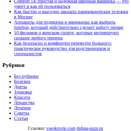
Comfort 14: простая и надёжная швейная машинка — что
умеет и как ей пользоваться
Как быстро и выгодно заказать парикмахерские тележки
в Москве
Аппараты для педикюра и маникюра: как выбрать
прибор, который действительно сделает работу проще
10 фильмов о женском спорте, которые мотивируют
сильнее любого тренера
Как безопасно и комфортно перевезти больного:
практическое руководство для родственников и
специалистов
Рубрики
Без рубрики
Болезни
Диеты
Здоровье
Красота
Лекарства
Лечение
Советы
Статьи
Ссылки:
vseokrovle.com
dubna-uszn.ru