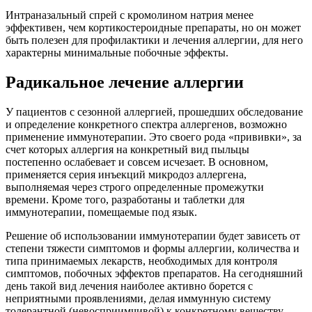
Интраназальный спрей с кромолином натрия менее
эффективен, чем кортикостероидные препараты, но он может
быть полезен для профилактики и лечения аллергии, для него
характерны минимальные побочные эффекты.
Радикальное лечение аллергии
У пациентов с сезонной аллергией, прошедших обследование
и определение конкретного спектра аллергенов, возможно
применение иммунотерапии. Это своего рода «прививки», за
счет которых аллергия на конкретный вид пыльцы
постепенно ослабевает и совсем исчезает. В основном,
применяется серия инъекций микродоз аллергена,
выполняемая через строго определенные промежутки
времени. Кроме того, разработаны и таблетки для
иммунотерапии, помещаемые под язык.
Решение об использовании иммунотерапии будет зависеть от
степени тяжести симптомов и формы аллергии, количества и
типа принимаемых лекарств, необходимых для контроля
симптомов, побочных эффектов препаратов. На сегодняшний
день такой вид лечения наиболее активно борется с
неприятными проявлениями, делая иммунную систему
толерантной (невосприимчивой) к конкретному веществу.