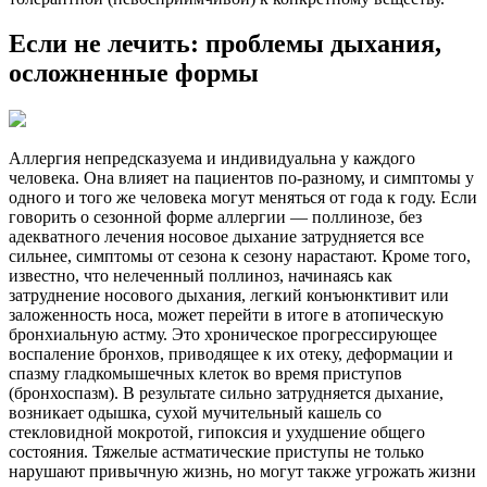
Если не лечить: проблемы дыхания,
осложненные формы
Аллергия непредсказуема и индивидуальна у каждого
человека. Она влияет на пациентов по-разному, и симптомы у
одного и того же человека могут меняться от года к году. Если
говорить о сезонной форме аллергии — поллинозе, без
адекватного лечения носовое дыхание затрудняется все
сильнее, симптомы от сезона к сезону нарастают. Кроме того,
известно, что нелеченный поллиноз, начинаясь как
затруднение носового дыхания, легкий конъюнктивит или
заложенность носа, может перейти в итоге в атопическую
бронхиальную астму. Это хроническое прогрессирующее
воспаление бронхов, приводящее к их отеку, деформации и
спазму гладкомышечных клеток во время приступов
(бронхоспазм). В результате сильно затрудняется дыхание,
возникает одышка, сухой мучительный кашель со
стекловидной мокротой, гипоксия и ухудшение общего
состояния. Тяжелые астматические приступы не только
нарушают привычную жизнь, но могут также угрожать жизни