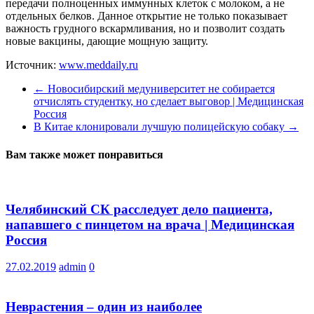
передачи полноценных иммунных клеток с молоком, а не
отдельных белков. Данное открытие не только показывает
важность грудного вскармливания, но и позволит создать
новые вакцины, дающие мощную защиту.
Источник:
www.meddaily.ru
←
Новосибирский медуниверситет не собирается
отчислять студентку, но сделает выговор | Медицинская
Россия
В Китае клонировали лучшую полицейскую собаку
→
Вам также может понравиться
Челябинский СК расследует дело пациента,
напавшего с пинцетом на врача | Медицинская
Россия
27.02.2019
admin
0
Неврастения – один из наиболее