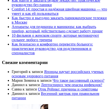
Как найти и заказать редкое лекарство: практическое
руководство без паники
Comfort 14: простая и надёжная швейная машинка — что
умеет и как ей пользоваться
Как быстро и выгодно заказать парикмахерские тележки
в Москве
Аппараты для педикюра и маникюра: как выбрать
прибор, который действительно сделает работу проще
10 фильмов о женском спорте, которые мотивируют
сильнее любого тренера
Как безопасно и комфортно перевезти больного:
практическое руководство для родственников и
специалистов
Свежие комментарии
Григорий
к записи
Японцы научат российских ученых
основам здорового питания
Мария Зимина
к записи
Что такое рассеянный склероз?
Даниил
к записи
Лептоспироз: чем опасна инфекция?
Савва
к записи
Отек Рейнке: причины и симптомы
Даниил
к записи
Весенний завтрак при правильном
питании