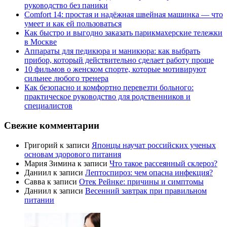
руководство без паники
Comfort 14: простая и надёжная швейная машинка — что
умеет и как ей пользоваться
Как быстро и выгодно заказать парикмахерские тележки
в Москве
Аппараты для педикюра и маникюра: как выбрать
прибор, который действительно сделает работу проще
10 фильмов о женском спорте, которые мотивируют
сильнее любого тренера
Как безопасно и комфортно перевезти больного:
практическое руководство для родственников и
специалистов
Свежие комментарии
Григорий
к записи
Японцы научат российских ученых
основам здорового питания
Мария Зимина
к записи
Что такое рассеянный склероз?
Даниил
к записи
Лептоспироз: чем опасна инфекция?
Савва
к записи
Отек Рейнке: причины и симптомы
Даниил
к записи
Весенний завтрак при правильном
питании