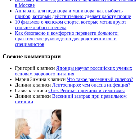
в Москве
Аппараты для педикюра и маникюра: как выбрать
прибор, который действительно сделает работу проще
10 фильмов о женском спорте, которые мотивируют
сильнее любого тренера
Как безопасно и комфортно перевезти больного:
практическое руководство для родственников и
специалистов
Свежие комментарии
Григорий
к записи
Японцы научат российских ученых
основам здорового питания
Мария Зимина
к записи
Что такое рассеянный склероз?
Даниил
к записи
Лептоспироз: чем опасна инфекция?
Савва
к записи
Отек Рейнке: причины и симптомы
Даниил
к записи
Весенний завтрак при правильном
питании