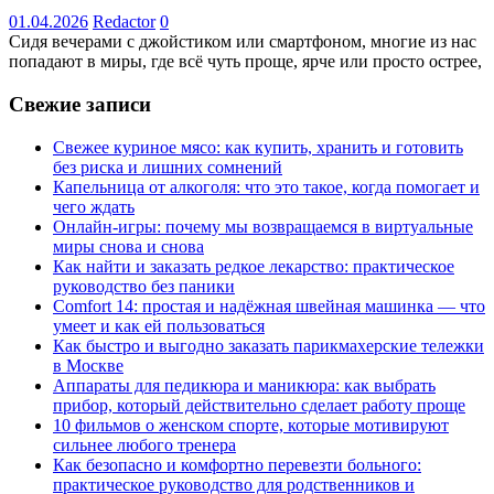
01.04.2026
Redactor
0
Сидя вечерами с джойстиком или смартфоном, многие из нас
попадают в миры, где всё чуть проще, ярче или просто острее,
Свежие записи
Свежее куриное мясо: как купить, хранить и готовить
без риска и лишних сомнений
Капельница от алкоголя: что это такое, когда помогает и
чего ждать
Онлайн-игры: почему мы возвращаемся в виртуальные
миры снова и снова
Как найти и заказать редкое лекарство: практическое
руководство без паники
Comfort 14: простая и надёжная швейная машинка — что
умеет и как ей пользоваться
Как быстро и выгодно заказать парикмахерские тележки
в Москве
Аппараты для педикюра и маникюра: как выбрать
прибор, который действительно сделает работу проще
10 фильмов о женском спорте, которые мотивируют
сильнее любого тренера
Как безопасно и комфортно перевезти больного:
практическое руководство для родственников и