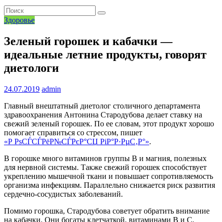
Здоровье
Зеленый горошек и кабачки —
идеальные летние продукты, говорят
диетологи
24.07.2019
admin
Главный внештатный диетолог столичного департамента
здравоохранения Антонина Стародубова делает ставку на
свежий зеленый горошек. По ее словам, этот продукт хорошо
помогает справиться со стрессом, пишет
«Р РѕСЃСЃРёР№СЃРєР°СЏ РіР°Р·РµС‚Р°»
.
В горошке много витаминов группы В и магния, полезных
для нервной системы. Также свежий горошек способствует
укреплению мышечной ткани и повышает сопротивляемость
организма инфекциям. Параллельно снижается риск развития
сердечно-сосудистых заболеваний.
Помимо горошка, Стародубова советует обратить внимание
на кабачки. Они богаты клетчаткой, витаминами В и С,