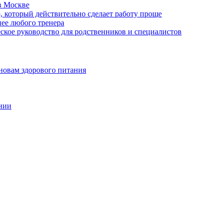
в Москве
, который действительно сделает работу проще
нее любого тренера
еское руководство для родственников и специалистов
новам здорового питания
нии