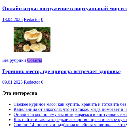
Онлайн игры: погружение в виртуальный мир и 
18.04.2025
Redactor
0
Без рубрики
Советы
Гериция: место, где природа встречает здоровье
09.01.2025
Redactor
0
Это интересно
Свежее куриное мясо: как купить, хранить и готовить бе
Капельница от алкоголя: что это такое, когда помогает и 
Онлайн-игры: почему мы возвращаемся в виртуальные ми
Как найти и заказать редкое лекарство: практическое рук
Comfort 14: простая и надёжная швейная машинка — что у