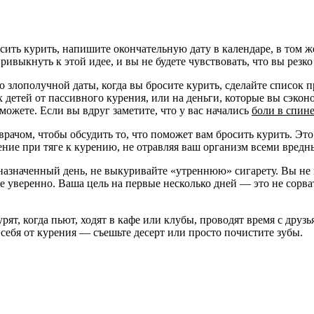
сить курить, напишите окончательную дату в календаре, в том ж
привыкнуть к этой идее, и вы не будете чувствовать, что вы резк
до злополучной даты, когда вы бросите курить, сделайте список 
х детей от пассивного курения, или на деньги, которые вы сэкон
можете. Если вы вдруг заметите, что у вас начались
боли в спин
 врачом, чтобы обсудить то, что поможет вам бросить курить. Э
ние при тяге к курению, не отравляя ваш организм всеми вредн
назначенный день, не выкуривайте «утреннюю» сигарету. Вы не 
е уверенно. Ваша цель на первые несколько дней — это не сорват
ят, когда пьют, ходят в кафе или клубы, проводят время с друзь
 себя от курения — съешьте десерт или просто почистите зубы.