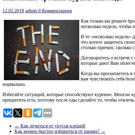
12.02.2018
admin
0 Комментариев
Как только вы решите бро
несколько недель, чтобы 
В те «несколько недель» 
что хотите защитить свои
столько причин, сколько с
Договоритесь о встрече с
которые дают Вам облегче
Когда вы просыпаетесь в 
вам чувствовать себя боле
нормально.
Избегайте ситуаций, которые способствуют курение. Многие кур
прекратить есть, поэтому после еды сделайте то, чтобы отвлечь
←
Как лечиться от укусов клещей
Как можно быстро избавиться от шрама?
→