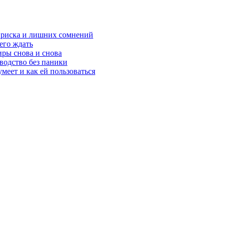
з риска и лишних сомнений
чего ждать
ры снова и снова
оводство без паники
меет и как ей пользоваться