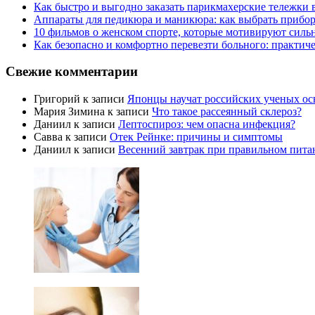
Как быстро и выгодно заказать парикмахерские тележки 
Аппараты для педикюра и маникюра: как выбрать прибор
10 фильмов о женском спорте, которые мотивируют силь
Как безопасно и комфортно перевезти больного: практич
Свежие комментарии
Григорий
к записи
Японцы научат российских ученых ос
Мария Зимина
к записи
Что такое рассеянный склероз?
Даниил
к записи
Лептоспироз: чем опасна инфекция?
Савва
к записи
Отек Рейнке: причины и симптомы
Даниил
к записи
Весенний завтрак при правильном пита