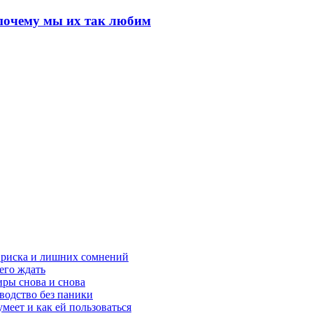
почему мы их так любим
з риска и лишних сомнений
чего ждать
ры снова и снова
оводство без паники
меет и как ей пользоваться