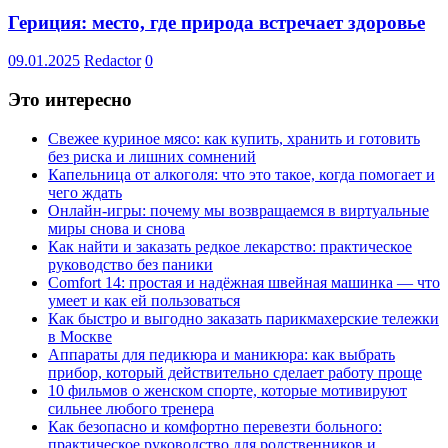
Гериция: место, где природа встречает здоровье
09.01.2025
Redactor
0
Это интересно
Свежее куриное мясо: как купить, хранить и готовить
без риска и лишних сомнений
Капельница от алкоголя: что это такое, когда помогает и
чего ждать
Онлайн-игры: почему мы возвращаемся в виртуальные
миры снова и снова
Как найти и заказать редкое лекарство: практическое
руководство без паники
Comfort 14: простая и надёжная швейная машинка — что
умеет и как ей пользоваться
Как быстро и выгодно заказать парикмахерские тележки
в Москве
Аппараты для педикюра и маникюра: как выбрать
прибор, который действительно сделает работу проще
10 фильмов о женском спорте, которые мотивируют
сильнее любого тренера
Как безопасно и комфортно перевезти больного:
практическое руководство для родственников и