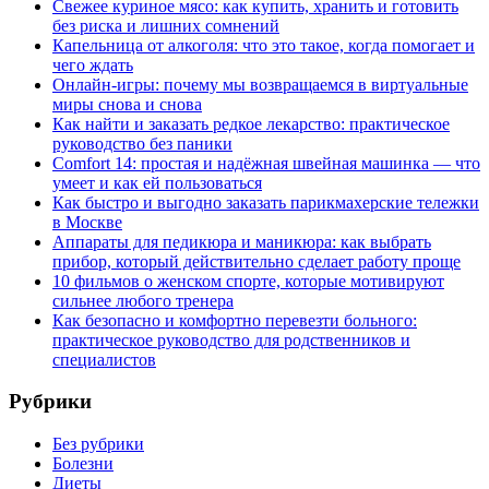
Свежее куриное мясо: как купить, хранить и готовить
без риска и лишних сомнений
Капельница от алкоголя: что это такое, когда помогает и
чего ждать
Онлайн-игры: почему мы возвращаемся в виртуальные
миры снова и снова
Как найти и заказать редкое лекарство: практическое
руководство без паники
Comfort 14: простая и надёжная швейная машинка — что
умеет и как ей пользоваться
Как быстро и выгодно заказать парикмахерские тележки
в Москве
Аппараты для педикюра и маникюра: как выбрать
прибор, который действительно сделает работу проще
10 фильмов о женском спорте, которые мотивируют
сильнее любого тренера
Как безопасно и комфортно перевезти больного:
практическое руководство для родственников и
специалистов
Рубрики
Без рубрики
Болезни
Диеты