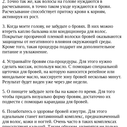
2. Точно так же, как волосы на голове нуждаются в
расчесывании, в точно таком уходе нуждаются и брови.
Расчесывание способствует притоку крови к корням,
активируя их рост.
3. Когда моете голову, не забудьте о бровях. В них можно
втереть каплю бальзама или кондиционера для волос.
Покрытые прозрачной пленкой волоски бровей оказываются
защищены от негативного влияния окружающей среды.
Кроме того, такая процедура подарит им дополнительное
питание и увлажнение.
4. Устраивайте бровям спа-процедуры. Для этого нужно
сделать массаж, используя масло. С помощью специальной
щеточки для бровей, на которую наносится репейное или
миндальное масло, массируете зону бровей несколько минут.
Результат будет виден уже через две недели.
5. О пинцете забудьте хотя бы на какое-то время. Для того
чтобы придать визуально форму бровям, достаточно их
подвести с помощью карандаша для бровей.
6. Позаботьтесь о здоровье бровей изнутри. Для этого
идеальным станет витаминный комплекс, предназначенный
для волос, кожи и ногтей. Очень часто в таких комплексах
присутствует кальций. Таким образом, укрепятся не только