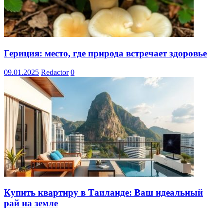
Гериция: место, где природа встречает здоровье
09.01.2025
Redactor
0
Купить квартиру в Таиланде: Ваш идеальный
рай на земле