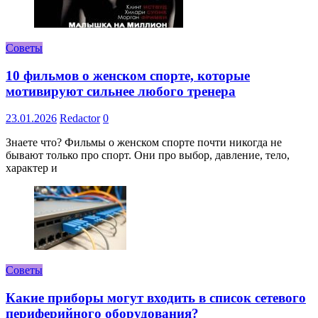
Советы
10 фильмов о женском спорте, которые
мотивируют сильнее любого тренера
23.01.2026
Redactor
0
Знаете что? Фильмы о женском спорте почти никогда не
бывают только про спорт. Они про выбор, давление, тело,
характер и
Советы
Какие приборы могут входить в список сетевого
периферийного оборудования?