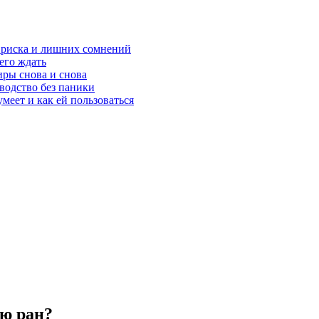
з риска и лишних сомнений
чего ждать
ры снова и снова
оводство без паники
меет и как ей пользоваться
ию ран?