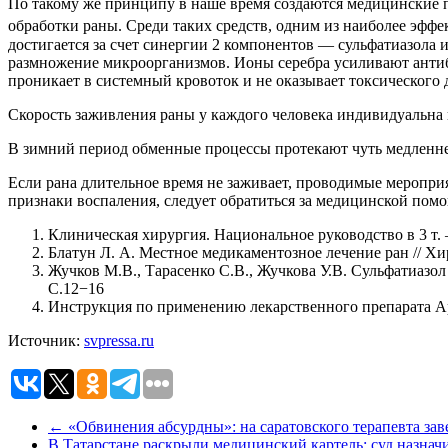
По такому же принципу в наше время создаются медицинские п
обработки раны. Среди таких средств, одним из наиболее эфф
достигается за счет синергии 2 компонентов — сульфатиазола 
размножение микроорганизмов. Ионы серебра усиливают антиб
проникает в системный кровоток и не оказывает токсического д
Скорость заживления раны у каждого человека индивидуальна и 
В зимний период обменные процессы протекают чуть медленне
Если рана длительное время не заживает, проводимые меропри
признаки воспаления, следует обратиться за медицинской пом
Клиническая хирургия. Национальное руководство в 3 т.
Блатун Л. А. Местное медикаментозное лечение ран // Хи
Жучков М.В., Тарасенко С.В., Жучкова У.В. Сульфатиазол
С.12−16
Инструкция по применению лекарственного препарата 
Источник:
svpressa.ru
←
«Обвинения абсурдны»: на саратовского терапевта зав
В Татарстане раскрыли медицинский картель: суд назнач