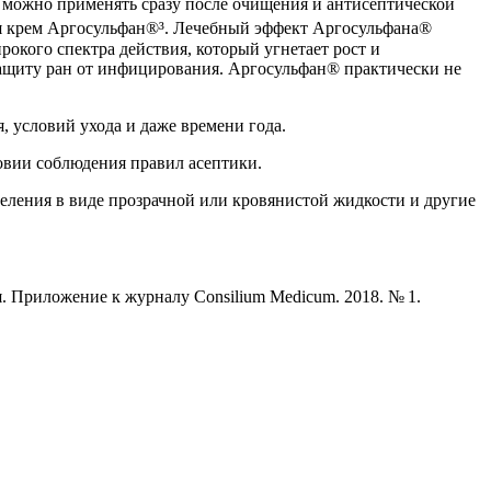
е можно применять сразу после очищения и антисептической
ся крем Аргосульфан®³
. Лечебный эффект Аргосульфана®
окого спектра действия, который угнетает рост и
ащиту ран от инфицирования. Аргосульфан® практически не
, условий ухода и даже времени года.
овии соблюдения правил асептики.
еления в виде прозрачной или кровянистой жидкости и другие
я. Приложение к журналу Consilium Medicum. 2018. № 1.