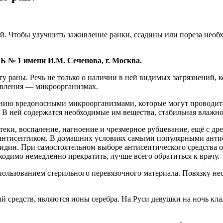
й. Чтобы улучшить заживление ранки, ссадины или пореза необ
Б № 1 имени И.М. Сеченова, г. Москва.
 раны. Речь не только о наличии в ней видимых загрязнений, 
ивления — микроорганизмах.
нию вредоносными микроорганизмами, которые могут проводить 
. В ней содержатся необходимые им вещества, стабильная влажно
еки, воспаление, нагноение и чрезмерное рубцевание, ещё с др
ь антисептиком. В домашних условиях самыми популярными анти
идин. При самостоятельном выборе антисептического средства о
ходимо немедленно прекратить, лучше всего обратиться к врачу.
пользованием стерильного перевязочного материала. Повязку н
 средств, являются ионы серебра. На Руси девушки на ночь клал