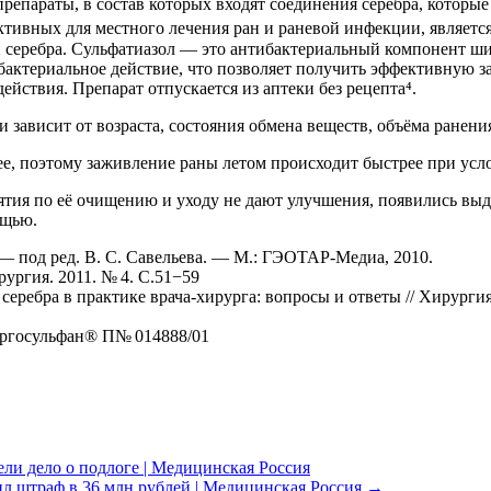
репараты, в состав которых входят соединения серебра, которы
ективных для местного лечения ран и раневой инфекции, являет
и серебра. Сульфатиазол — это антибактериальный компонент шир
актериальное действие, что позволяет получить эффективную з
ействия. Препарат отпускается из аптеки без рецепта⁴.
зависит от возраста, состояния обмена веществ, объёма ранения
е, поэтому заживление раны летом происходит быстрее при усл
ятия по её очищению и уходу не дают улучшения, появились выд
ощью.
 — под ред. В. С. Савельева. — М.: ГЭОТАР-Медиа, 2010.
рургия. 2011. № 4. С.51−59
 серебра в практике врача-хирурга: вопросы и ответы // Хирурги
Аргосульфан® П№ 014888/01
ели дело о подлоге | Медицинская Россия
ил штраф в 36 млн рублей | Медицинская Россия
→