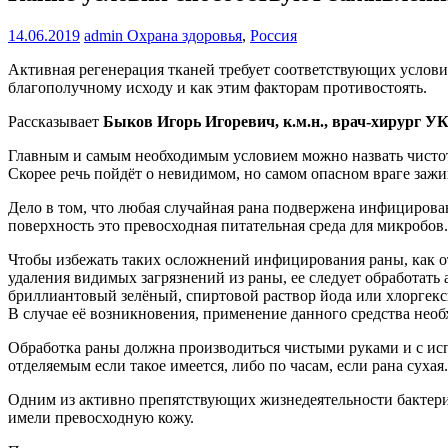
14.06.2019
admin
Охрана здоровья
,
Россия
Активная регенерация тканей требует соответствующих услови
благополучному исходу и как этим факторам противостоять.
Рассказывает
Быков Игорь Игоревич, к.м.н., врач-хирург УК
Главным и самым необходимым условием можно назвать чистоту
Скорее речь пойдёт о невидимом, но самом опасном враге заж
Дело в том, что любая случайная рана подвержена инфицирова
поверхность это превосходная питательная среда для микробов
Чтобы избежать таких осложнений инфицирования раны, как от
удаления видимых загрязнений из раны, ее следует обработат
бриллиантовый зелёный, спиртовой раствор йода или хлоргекс
В случае её возникновения, применение данного средства необ
Обработка раны должна производиться чистыми руками и с ис
отделяемым если такое имеется, либо по часам, если рана сухая.
Одним из активно препятствующих жизнедеятельности бактерий
имели превосходную кожу.