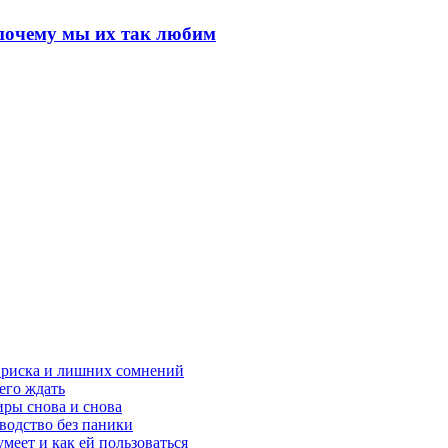
почему мы их так любим
з риска и лишних сомнений
чего ждать
ры снова и снова
оводство без паники
меет и как ей пользоваться