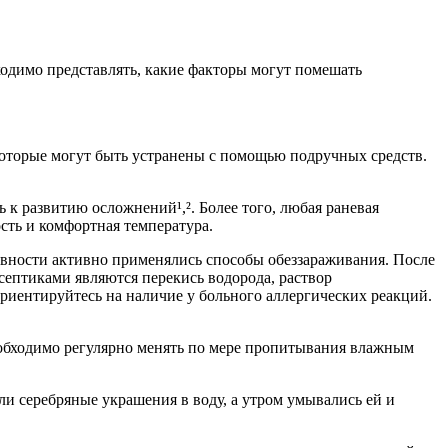
ходимо представлять, какие факторы могут помешать
которые могут быть устранены с помощью подручных средств.
к развитию осложнений¹,². Более того, любая раневая
сть и комфортная температура.
евности активно применялись способы обеззараживания. После
септиками являются перекись водорода, раствор
риентируйтесь на наличие у больного аллергических реакций.
еобходимо регулярно менять по мере пропитывания влажным
и серебряные украшения в воду, а утром умывались ей и