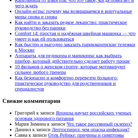
Капельница от алкоголя: что это такое, когда помогает и
чего ждать
Онлайн-игры: почему мы возвращаемся в виртуальные
миры снова и снова
Как найти и заказать редкое лекарство: практическое
руководство без паники
Comfort 14: простая и надёжная швейная машинка — что
умеет и как ей пользоваться
Как быстро и выгодно заказать парикмахерские тележки
в Москве
Аппараты для педикюра и маникюра: как выбрать
прибор, который действительно сделает работу проще
10 фильмов о женском спорте, которые мотивируют
сильнее любого тренера
Как безопасно и комфортно перевезти больного:
практическое руководство для родственников и
специалистов
Свежие комментарии
Григорий
к записи
Японцы научат российских ученых
основам здорового питания
Мария Зимина
к записи
Что такое рассеянный склероз?
Даниил
к записи
Лептоспироз: чем опасна инфекция?
Савва
к записи
Отек Рейнке: причины и симптомы