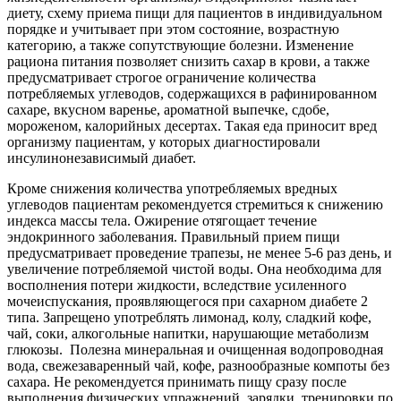
диету, схему приема пищи для пациентов в индивидуальном
порядке и учитывает при этом состояние, возрастную
категорию, а также сопутствующие болезни. Изменение
рациона питания позволяет снизить сахар в крови, а также
предусматривает строгое ограничение количества
потребляемых углеводов, содержащихся в рафинированном
сахаре, вкусном варенье, ароматной выпечке, сдобе,
мороженом, калорийных десертах. Такая еда приносит вред
организму пациентам, у которых диагностировали
инсулинонезависимый диабет.
Кроме снижения количества употребляемых вредных
углеводов пациентам рекомендуется стремиться к снижению
индекса массы тела. Ожирение отягощает течение
эндокринного заболевания. Правильный прием пищи
предусматривает проведение трапезы, не менее 5-6 раз день, и
увеличение потребляемой чистой воды. Она необходима для
восполнения потери жидкости, вследствие усиленного
мочеиспускания, проявляющегося при сахарном диабете 2
типа. Запрещено употреблять лимонад, колу, сладкий кофе,
чай, соки, алкогольные напитки, нарушающие метаболизм
глюкозы. Полезна минеральная и очищенная водопроводная
вода, свежезаваренный чай, кофе, разнообразные компоты без
сахара. Не рекомендуется принимать пищу сразу после
выполнения физических упражнений, зарядки, тренировки по