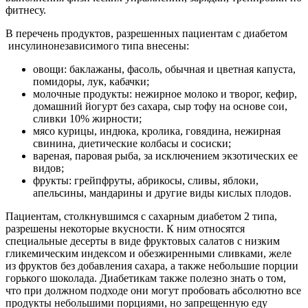
фитнесу.
В перечень продуктов, разрешенных пациентам с диабетом
инсулинонезависимого типа внесены:
овощи: баклажаны, фасоль, обычная и цветная капуста,
помидоры, лук, кабачки;
молочные продукты: нежирное молоко и творог, кефир,
домашний йогурт без сахара, сыр тофу на основе сои,
сливки 10% жирности;
мясо курицы, индюка, кролика, говядина, нежирная
свинина, диетические колбасы и сосиски;
вареная, паровая рыба, за исключением экзотических ее
видов;
фрукты: грейпфруты, абрикосы, сливы, яблоки,
апельсины, мандарины и другие виды кислых плодов.
Пациентам, столкнувшимся с сахарным диабетом 2 типа,
разрешены некоторые вкусности. К ним относятся
специальные десерты в виде фруктовых салатов с низким
гликемическим индексом и обезжиренными сливками, желе
из фруктов без добавления сахара, а также небольшие порции
горького шоколада. Диабетикам также полезно знать о том,
что при должном подходе они могут пробовать абсолютно все
продукты небольшими порциями, но запрещенную еду