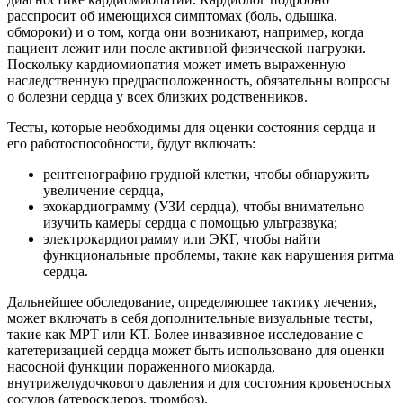
расспросит об имеющихся симптомах (боль, одышка,
обмороки) и о том, когда они возникают, например, когда
пациент лежит или после активной физической нагрузки.
Поскольку кардиомиопатия может иметь выраженную
наследственную предрасположенность, обязательны вопросы
о болезни сердца у всех близких родственников.
Тесты, которые необходимы для оценки состояния сердца и
его работоспособности, будут включать:
рентгенографию грудной клетки, чтобы обнаружить
увеличение сердца,
эхокардиограмму (УЗИ сердца), чтобы внимательно
изучить камеры сердца с помощью ультразвука;
электрокардиограмму или ЭКГ, чтобы найти
функциональные проблемы, такие как нарушения ритма
сердца.
Дальнейшее обследование, определяющее тактику лечения,
может включать в себя дополнительные визуальные тесты,
такие как МРТ или КТ. Более инвазивное исследование с
катетеризацией сердца может быть использовано для оценки
насосной функции пораженного миокарда,
внутрижелудочкового давления и для состояния кровеносных
сосудов (атеросклероз, тромбоз).