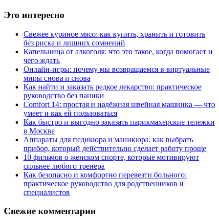
Это интересно
Свежее куриное мясо: как купить, хранить и готовить
без риска и лишних сомнений
Капельница от алкоголя: что это такое, когда помогает и
чего ждать
Онлайн-игры: почему мы возвращаемся в виртуальные
миры снова и снова
Как найти и заказать редкое лекарство: практическое
руководство без паники
Comfort 14: простая и надёжная швейная машинка — что
умеет и как ей пользоваться
Как быстро и выгодно заказать парикмахерские тележки
в Москве
Аппараты для педикюра и маникюра: как выбрать
прибор, который действительно сделает работу проще
10 фильмов о женском спорте, которые мотивируют
сильнее любого тренера
Как безопасно и комфортно перевезти больного:
практическое руководство для родственников и
специалистов
Свежие комментарии