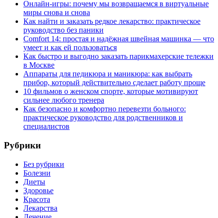
Онлайн-игры: почему мы возвращаемся в виртуальные
миры снова и снова
Как найти и заказать редкое лекарство: практическое
руководство без паники
Comfort 14: простая и надёжная швейная машинка — что
умеет и как ей пользоваться
Как быстро и выгодно заказать парикмахерские тележки
в Москве
Аппараты для педикюра и маникюра: как выбрать
прибор, который действительно сделает работу проще
10 фильмов о женском спорте, которые мотивируют
сильнее любого тренера
Как безопасно и комфортно перевезти больного:
практическое руководство для родственников и
специалистов
Рубрики
Без рубрики
Болезни
Диеты
Здоровье
Красота
Лекарства
Лечение