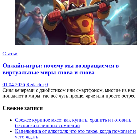
Статьи
Онлайн-игры: почему мы возвращаемся в
виртуальные миры снова и снова
01.04.2026
Redactor
0
Сидя вечерами с джойстиком или смартфоном, многие из нас
попадают в миры, где всё чуть проще, ярче или просто острее,
Свежие записи
Свежее куриное мясо: как купить, хранить и готовить
без риска и лишних сомнений
Капельница от алкоголя: что это такое, когда помогает и
чего ждать