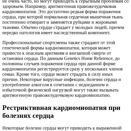
не очень часто, но могут приводить к серьезным проблемам со
здоровьем. Например, аритмогенная правожелудочковая
кардиомиопатия. Это достаточно редкая форма поражения
сердца, при которой нормальная сердечная мышечная ткань
постепенно отмирает и заменяется рубцами и жировыми
тканями. Обычно сердце страдает у молодых людей, причем
нередко патология имеет наследственный компонент.
Профессиональные спортсмены также страдают от этой
генетической формы кардиомиопатии, которая может
привести к опасным аритмиям и внезапной смерти от
остановки сердца. По данным Genetics Home Reference, до
половины случаев поражения сердца при данной форме
кардиомиопатии регистрируется сразу у нескольких членов
семьи. Кроме того, сердце может страдать в силу иных
причин. Некоторые вирусные инфекции, болезни сердца и
употребление алкоголя в сочетании с недоеданием и
избыточной физической нагрузкой могут также вызывать
аритмогенную правожелудочковую кардиомиопатию.
Рестриктивная кардиомиопатия при
болезнях сердца
Некоторые болезни сердца могут приводить к выраженной