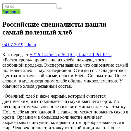
Здоровье
Российские специалисты нашли
самый полезный хлеб
04.07.2019
admin
Как передает
«Р’РµС‡РµСЂРЅСЏСЏ РњРѕСЃРєРІР°»
,
«Росконтроль» провел анализ хлеба, находящегося в
свободной продаже. Эксперты заявили, что однозначно самый
полезный хлеб — мультизерновой. С ними согласна диетолог
Центра эстетической косметологии Елена Соломатина. По ее
словам, в мультизерновом хлебе обилие микроэлементов. У
обычного хлеба урезанный состав.
«Обычный хлеб и даже черный, который считается
диетическим, изготавливается из муки высшего сорта. Из
него при этом удаляют полезные витамины и даже клетчатку.
Но в хлебе много калорий, а также он может повысить сахар в
крови. Организм в большом количестве начинает
вырабатывать инсулин, который потом преобразовывается в
жир. Человек полнеет, и толку от такой пищи мало. После