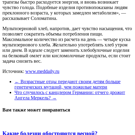
трапезы быстро расходуется энергия, и вновь возникает
чувство голода. Подобные изделия противопоказаны людям
преклонного возраста, у которых замедлен метаболизм», —
рассказывает Соломатина.
Мультизерновой хлеб, напротив, дает чувство насыщения, что
позволяет сократить объемы потребления пищи.
Максимальное количество из расчета на день — четыре куска
мультизернового хлеба. Желательно употреблять хлеб утром
или днем. В идеале следует заменить хлебобулочные изделия
на белковый омлет или кисломолочные продукты, если стоит
задача снизить вес.
Источник:
www.meddaily.ru
←
Возрастные отцы передают своим детям больше
генетических мутаций, чем пожилые матери
Что случилось с канцлером Германии: отчего дрожит
Ангела Меркель?
→
Вам также может понравиться
Какие болезни обостряются весной?