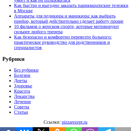
умеет и как ей пользоваться
Как быстро и выгодно заказать парикмахерские тележки
в Москве
Аппараты для педикюра и маникюра: как выбрать
прибор, который действительно сделает работу проще
10 фильмов о женском спорте, которые мотивируют
сильнее любого тренера
Как безопасно и комфортно перевезти больного:
практическое руководство для родственников и
специалистов
Рубрики
Без рубрики
Болезни
Диеты
Здоровье
Красота
Лекарства
Лечение
Советы
Статьи
Ссылки:
pizzarezept.ru