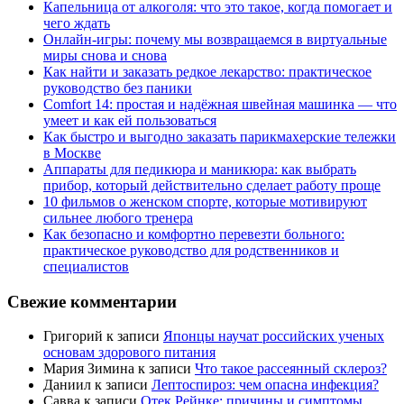
Капельница от алкоголя: что это такое, когда помогает и
чего ждать
Онлайн-игры: почему мы возвращаемся в виртуальные
миры снова и снова
Как найти и заказать редкое лекарство: практическое
руководство без паники
Comfort 14: простая и надёжная швейная машинка — что
умеет и как ей пользоваться
Как быстро и выгодно заказать парикмахерские тележки
в Москве
Аппараты для педикюра и маникюра: как выбрать
прибор, который действительно сделает работу проще
10 фильмов о женском спорте, которые мотивируют
сильнее любого тренера
Как безопасно и комфортно перевезти больного:
практическое руководство для родственников и
специалистов
Свежие комментарии
Григорий
к записи
Японцы научат российских ученых
основам здорового питания
Мария Зимина
к записи
Что такое рассеянный склероз?
Даниил
к записи
Лептоспироз: чем опасна инфекция?
Савва
к записи
Отек Рейнке: причины и симптомы