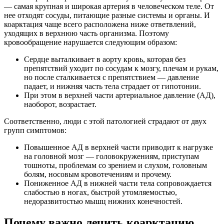
— самая крупная и широкая артерия в человеческом теле. От
нее отходят сосуды, питающие разные системы и органы. И
коарктация чаще всего расположена ниже ответвлений,
уходящих в верхнюю часть организма. Поэтому
кровообращение нарушается следующим образом:
Сердце выталкивает в аорту кровь, которая без
препятствий уходит по сосудам к мозгу, плечам и рукам,
но после сталкивается с препятствием — давление
падает, и нижняя часть тела страдает от гипотонии.
При этом в верхней части артериальное давление (АД),
наоборот, возрастает.
Соответственно, люди с этой патологией страдают от двух
групп симптомов:
Повышенное АД в верхней части приводит к нагрузке
на головной мозг — головокружениям, приступам
тошноты, проблемам со зрением и слухом, головным
болям, носовым кровотечениям и прочему.
Пониженное АД в нижней части тела сопровождается
слабостью в ногах, быстрой утомляемостью,
недоразвитостью мышц нижних конечностей.
Почему важно лечить коарктацию