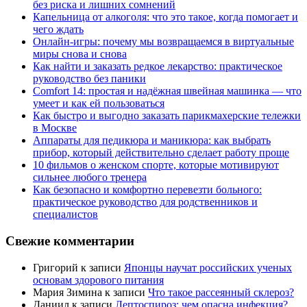
без риска и лишних сомнений
Капельница от алкоголя: что это такое, когда помогает и
чего ждать
Онлайн-игры: почему мы возвращаемся в виртуальные
миры снова и снова
Как найти и заказать редкое лекарство: практическое
руководство без паники
Comfort 14: простая и надёжная швейная машинка — что
умеет и как ей пользоваться
Как быстро и выгодно заказать парикмахерские тележки
в Москве
Аппараты для педикюра и маникюра: как выбрать
прибор, который действительно сделает работу проще
10 фильмов о женском спорте, которые мотивируют
сильнее любого тренера
Как безопасно и комфортно перевезти больного:
практическое руководство для родственников и
специалистов
Свежие комментарии
Григорий
к записи
Японцы научат российских ученых
основам здорового питания
Мария Зимина
к записи
Что такое рассеянный склероз?
Даниил
к записи
Лептоспироз: чем опасна инфекция?