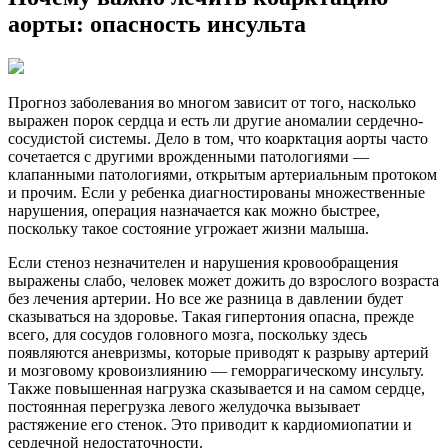
аорты: опасность инсульта
Прогноз заболевания во многом зависит от того, насколько
выражен порок сердца и есть ли другие аномалии сердечно-
сосудистой системы. Дело в том, что коарктация аорты часто
сочетается с другими врожденными патологиями —
клапанными патологиями, открытым артериальным протоком
и прочим. Если у ребенка диагностированы множественные
нарушения, операция назначается как можно быстрее,
поскольку такое состояние угрожает жизни малыша.
Если стеноз незначителен и нарушения кровообращения
выражены слабо, человек может дожить до взрослого возраста
без лечения артерии. Но все же разница в давлении будет
сказываться на здоровье. Такая гипертония опасна, прежде
всего, для сосудов головного мозга, поскольку здесь
появляются аневризмы, которые приводят к разрыву артерий
и мозговому кровоизлиянию — геморрагическому инсульту.
Также повышенная нагрузка сказывается и на самом сердце,
постоянная перегрузка левого желудочка вызывает
растяжение его стенок. Это приводит к кардиомиопатии и
сердечной недостаточности.