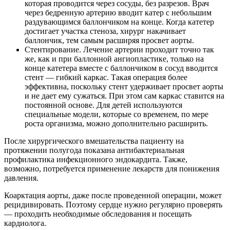
которая проводится через сосуды, без разрезов. Врач
через бедренную артерию вводит катер с небольшим
раздувающимся баллончиком на конце. Когда катетер
достигает участка стеноза, хирург накачивает
баллончик, тем самым расширяя просвет аорты.
Стентирование. Лечение артерии проходит точно так
же, как и при баллонной ангиопластике, только на
конце катетера вместе с баллончиком в сосуд вводится
стент — гибкий каркас. Такая операция более
эффективна, поскольку стент удерживает просвет аорты
и не дает ему сужаться. При этом сам каркас ставится на
постоянной основе. Для детей используются
специальные модели, которые со временем, по мере
роста организма, можно дополнительно расширить.
После хирургического вмешательства пациенту на
протяжении полугода показана антибактериальная
профилактика инфекционного эндокардита. Также,
возможно, потребуется применение лекарств для понижения
давления.
Коарктация аорты, даже после проведенной операции, может
рецидивировать. Поэтому сердце нужно регулярно проверять
— проходить необходимые обследования и посещать
кардиолога.