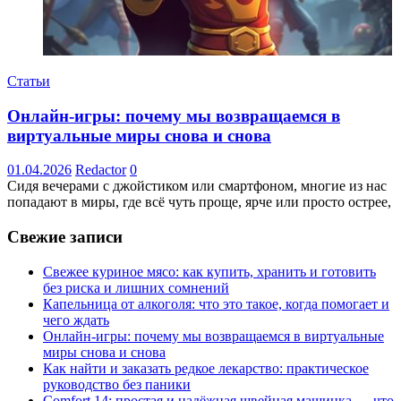
Статьи
Онлайн-игры: почему мы возвращаемся в
виртуальные миры снова и снова
01.04.2026
Redactor
0
Сидя вечерами с джойстиком или смартфоном, многие из нас
попадают в миры, где всё чуть проще, ярче или просто острее,
Свежие записи
Свежее куриное мясо: как купить, хранить и готовить
без риска и лишних сомнений
Капельница от алкоголя: что это такое, когда помогает и
чего ждать
Онлайн-игры: почему мы возвращаемся в виртуальные
миры снова и снова
Как найти и заказать редкое лекарство: практическое
руководство без паники
Comfort 14: простая и надёжная швейная машинка — что