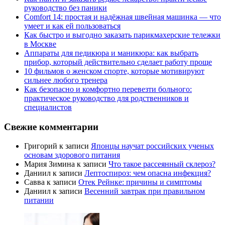
руководство без паники
Comfort 14: простая и надёжная швейная машинка — что
умеет и как ей пользоваться
Как быстро и выгодно заказать парикмахерские тележки
в Москве
Аппараты для педикюра и маникюра: как выбрать
прибор, который действительно сделает работу проще
10 фильмов о женском спорте, которые мотивируют
сильнее любого тренера
Как безопасно и комфортно перевезти больного:
практическое руководство для родственников и
специалистов
Свежие комментарии
Григорий
к записи
Японцы научат российских ученых
основам здорового питания
Мария Зимина
к записи
Что такое рассеянный склероз?
Даниил
к записи
Лептоспироз: чем опасна инфекция?
Савва
к записи
Отек Рейнке: причины и симптомы
Даниил
к записи
Весенний завтрак при правильном
питании