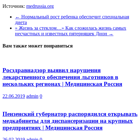
Источник:
medrussia.org
←
Нормальный рост ребенка обеспечит специальная
диета
» Жизнь за стеклом…» Как сложилась жизнь самых
несчастных и известных пятерняшек Дион
→
Вам также может понравиться
Росздравнадзор выявил нарушения
лекарственного обеспечения льготников в
нескольких регионах | Медицинская Россия
22.06.2019
admin
0
Пензенский губернатор распорядился открывать
медкабинеты для диспансеризации на крупных
предприятиях | Медицинская Россия
26.02.2019
admin
0