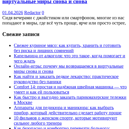
виртуальные миры снова и снова
01.04.2026
Redactor
0
Сидя вечерами с джойстиком или смартфоном, многие из нас
попадают в миры, где всё чуть проще, ярче или просто острее,
Свежие записи
Свежее куриное мясо: как купить, хранить и готовить
без риска и лишних сомнений
Капельница от алкоголя: что это такое, когда помогает и
чего ждать
Онлайн-игры: почему мы возвращаемся в виртуальные
миры снова и снова
Как найти и заказать редкое лекарство: практическое
руководство без паники
Comfort 14: простая и надёжная швейная машинка — что
умеет и как ей пользоваться
Как быстро и выгодно заказать парикмахерские тележки
в Москве
Аппараты для педикюра и маникюра: как выбрать
прибор, который действительно сделает работу проще
10 фильмов о женском спорте, которые мотивируют
сильнее любого тренера
Как безопасно и комфортно перевезти больного: