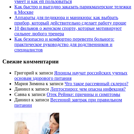
умеет и как ей пользоваться
Как быстро и выгодно заказать парикмахерские тележки
в Москве
Аппараты для педикюра и маникюра: как выбрать
прибор, который действительно сделает работу проще
10 фильмов о женском спорте, которые мотивируют
сильнее любого тренера
Как безопасно и комфортно перевезти больного:
практическое руководство для родственников и
специалистов
Свежие комментарии
Григорий
к записи
Японцы научат российских ученых
основам здорового питания
Мария Зимина
к записи
Что такое рассеянный склероз?
Даниил
к записи
Лептоспироз: чем опасна инфекция?
Савва
к записи
Отек Рейнке: причины и симптомы
Даниил
к записи
Весенний завтрак при правильном
питании