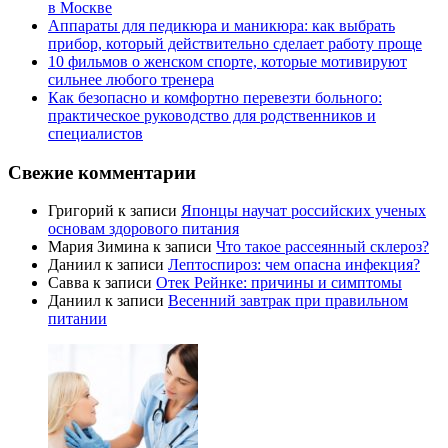
в Москве
Аппараты для педикюра и маникюра: как выбрать
прибор, который действительно сделает работу проще
10 фильмов о женском спорте, которые мотивируют
сильнее любого тренера
Как безопасно и комфортно перевезти больного:
практическое руководство для родственников и
специалистов
Свежие комментарии
Григорий
к записи
Японцы научат российских ученых
основам здорового питания
Мария Зимина
к записи
Что такое рассеянный склероз?
Даниил
к записи
Лептоспироз: чем опасна инфекция?
Савва
к записи
Отек Рейнке: причины и симптомы
Даниил
к записи
Весенний завтрак при правильном
питании