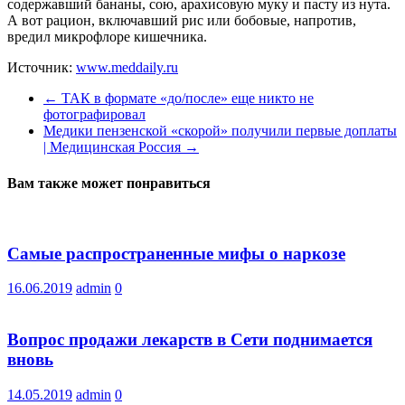
содержавший бананы, сою, арахисовую муку и пасту из нута.
А вот рацион, включавший рис или бобовые, напротив,
вредил микрофлоре кишечника.
Источник:
www.meddaily.ru
←
ТАК в формате «до/после» еще никто не
фотографировал
Медики пензенской «скорой» получили первые доплаты
| Медицинская Россия
→
Вам также может понравиться
Самые распространенные мифы о наркозе
16.06.2019
admin
0
Вопрос продажи лекарств в Сети поднимается
вновь
14.05.2019
admin
0