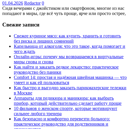
01.04.2026
Redactor
0
Сидя вечерами с джойстиком или смартфоном, многие из нас
попадают в миры, где всё чуть проще, ярче или просто острее,
Свежие записи
Свежее куриное мясо: как купить, хранить и готовить
без риска и лишних сомнений
Капельница от алкоголя: что это такое, когда помогает и
чего ждать
Онлайн-игры: почему мы возвращаемся в виртуальные
миры снова и снова
Как найти и заказать редкое лекарство: практическое
руководство без паники
Comfort 14: простая и надёжная швейная машинка — что
умеет и как ей пользоваться
Как быстро и выгодно заказать парикмахерские тележки
в Москве
Аппараты для педикюра и маникюра: как выбрать
прибор, который действительно сделает работу проще
10 фильмов о женском спорте, которые мотивируют
сильнее любого тренера
Как безопасно и комфортно перевезти больного:
практическое руководство для родственников и