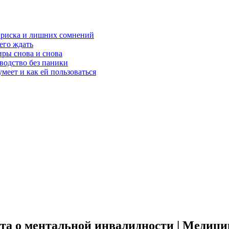
з риска и лишних сомнений
чего ждать
ры снова и снова
оводство без паники
меет и как ей пользоваться
та о ментальной инвалидности | Медици