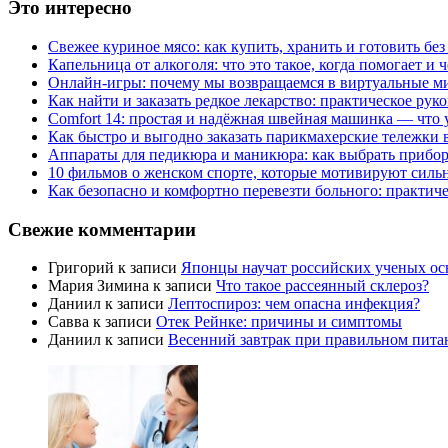
Это интересно
Свежее куриное мясо: как купить, хранить и готовить бе
Капельница от алкоголя: что это такое, когда помогает и 
Онлайн-игры: почему мы возвращаемся в виртуальные ми
Как найти и заказать редкое лекарство: практическое рук
Comfort 14: простая и надёжная швейная машинка — что у
Как быстро и выгодно заказать парикмахерские тележки 
Аппараты для педикюра и маникюра: как выбрать прибор
10 фильмов о женском спорте, которые мотивируют силь
Как безопасно и комфортно перевезти больного: практич
Свежие комментарии
Григорий
к записи
Японцы научат российских ученых ос
Мария Зимина
к записи
Что такое рассеянный склероз?
Даниил
к записи
Лептоспироз: чем опасна инфекция?
Савва
к записи
Отек Рейнке: причины и симптомы
Даниил
к записи
Весенний завтрак при правильном пита