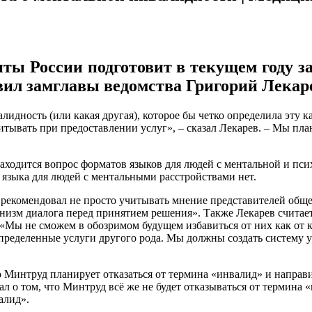
ты России подготовит в текущем году з
вил замглавы ведомства Григорий Лекар
лидность (или какая другая), которое бы четко определила эту 
тывать при предоставлении услуг», – сказал Лекарев. – Мы план
 находится вопрос форматов языков для людей с ментальной и пс
 языка для людей с ментальными расстройствами нет.
рекомендовал не просто учитывать мнение представителей общ
низм диалога перед принятием решения». Также Лекарев считае
«Мы не сможем в обозримом будущем избавиться от них как от кл
пределенные услуги другого рода. Мы должны создать систему у
то Минтруд планирует отказаться от термина «инвалид» и направ
л о том, что Минтруд всё же не будет отказываться от термина «
алид».