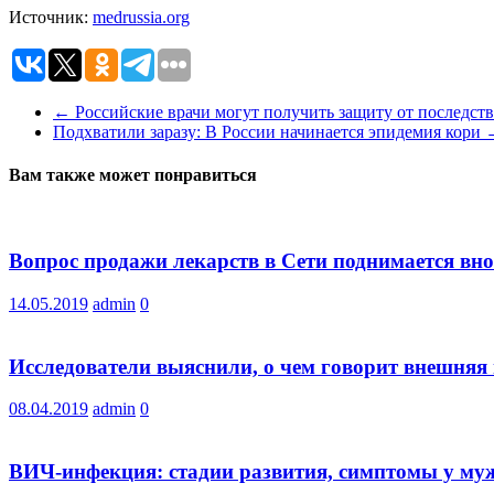
Источник:
medrussia.org
←
Российские врачи могут получить защиту от последст
Подхватили заразу: В России начинается эпидемия кори
Вам также может понравиться
Вопрос продажи лекарств в Сети поднимается вн
14.05.2019
admin
0
Исследователи выяснили, о чем говорит внешняя
08.04.2019
admin
0
ВИЧ-инфекция: стадии развития, симптомы у му