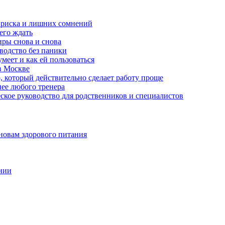
з риска и лишних сомнений
чего ждать
ры снова и снова
оводство без паники
меет и как ей пользоваться
в Москве
, который действительно сделает работу проще
нее любого тренера
еское руководство для родственников и специалистов
новам здорового питания
нии