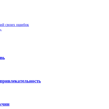
вий своих ошибок
→
овь
 привлекательность
жчин