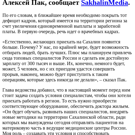
Алексей Пак, сообщает
SakhalinMedia
.
По его словам, в ближайшее время необходимо покрыть тот
дефицит кадров, который имеется на территории региона за
счет увеличения единовременной выплаты и заработной
платы. В первую очередь, речь идет о врачебных кадрах.
«Естественно, желающих приехать на Сахалин появится
больше. Почему? У нас, по крайней мере, будет возможность
отбирать людей, брать лучших. Плюс мы планируем привлечь
сюда топовых специалистов России и сделать им достойную
зарплату от 300 тысяч и выше. Их, конечно, немного будет,
может, 5 человек, но с их приездом удастся совершить
прорыв, наконец, можно будет приступить к таким
операциям, которые здесь никогда не делали», – сказал Пак.
Глава ведомства добавил, что в настоящий момент перед ним
стоит задача создать условия специалистам, чтобы они хотели
приехать работать в регион. То есть нужно приобрести
соответствующее оборудование, обеспечить доктора жильем.
«Он будет обучать, развивать наших специалистов, внедрять
новые методики на территории Сахалинской области, ради
которых мы вынуждены сегодня отправлять пациентов на
материковую часть в ведущие медицинские центры России.
Моя роль – создавать эти условия и способствовать