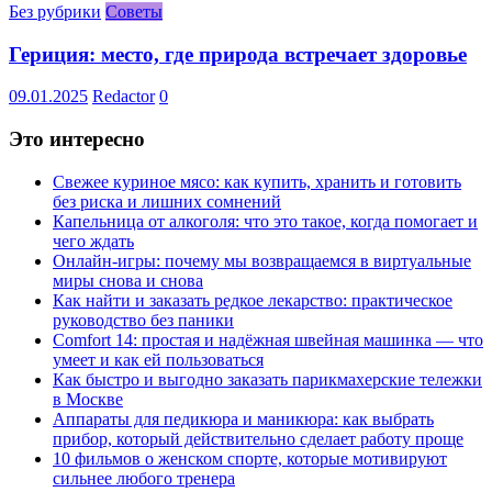
Без рубрики
Советы
Гериция: место, где природа встречает здоровье
09.01.2025
Redactor
0
Это интересно
Свежее куриное мясо: как купить, хранить и готовить
без риска и лишних сомнений
Капельница от алкоголя: что это такое, когда помогает и
чего ждать
Онлайн-игры: почему мы возвращаемся в виртуальные
миры снова и снова
Как найти и заказать редкое лекарство: практическое
руководство без паники
Comfort 14: простая и надёжная швейная машинка — что
умеет и как ей пользоваться
Как быстро и выгодно заказать парикмахерские тележки
в Москве
Аппараты для педикюра и маникюра: как выбрать
прибор, который действительно сделает работу проще
10 фильмов о женском спорте, которые мотивируют
сильнее любого тренера