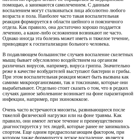
помощью, а занимаются самолечением. С данным
воспалением могут сталкиваться лица абсолютно любого
возраста и пола. Наиболее часто такая воспалительная
реакция формируется в области шейного и поясничного
отдела. Как правило, она достаточно хорошо поддается
лечению, а какие-либо осложнения возникают не часто.
Однако иногда эта болезнь может иметь и тяжелое течение,
приводящее к госпитализации больного человека.
В подавляющем большинстве случаев воспаление скелетных
мышц бывает обусловлено воздействием на организм
различных вирусов, например, вируса гриппа. Значительно
реже в качестве возбудителей выступают бактерии и грибы.
При этом воспалительная реакция может быть вызвана как
самими микроорганизмами, так и токсинами, которые они
вырабатывают. Отдельно стоит сказать о том, что в редких
случаях данное заболевание возникает на фоне паразитарной
инфекции, например, при эхинококкозе.
Очень часто встречаются миозиты, развивающиеся после
тяжелой физической нагрузки или на фоне травмы. Как
правило, они имеют легкое течение и преимущественно
диагностируется у тех людей, которые ранее не занимались
спортом. Еще одним предрасполагающим фактором, при
котором также формируется легкое воспаление, является