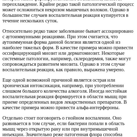
переохлаждение. Крайне редко такой патологический процесс
может осложниться некрозом мышечных волокон. Однако в
большинстве случаев воспалительная реакция купируется в
течение нескольких суток.
Относительно редко такое заболевание бывает ассоциировано
с аутоиммунными реакциями. При этом считается, что
аутоиммунная форма данной болезни является одной из
наиболее тяжелых форм. В качестве примера можно привести
оссифицирующий миозит или дерматомиозит. Некоторые
системные патологии, например, склеродермия, также могут
сопровождаться развитием миозита. Однако в этом случае
воспалительная реакция, как правило, выражена умерено.
Еще одной возможной причиной является острая или
хроническая интоксикация, например, при употреблении
слишком большого количества алкоголя. Иногда нестойкая
воспалительная реакция формируется в области мышц при
приеме определенных видов лекарственных препаратов. В
качестве примера можно привести альфа-интерфероны.
Отдельно стоит поговорить о гнойном воспалении. Оно
развивается в том случае, если бактерии попали в область
мышц через открытую рану или при внутримышечной
инъекции. Значительно реже патогенная флора способна