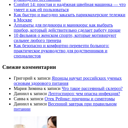
Comfort 14: простая и надёжная швейная машинка — что
умеет и как ей пользоваться
Как быстро и выгодно заказать парикмахерские тележки
в Москве
Аппараты для педикюра и маникюра: как выбрать
прибор, который действительно сделает работу проще
10 фильмов о женском спорте, которые мотивируют
сильнее любого тренера
Как безопасно и комфортно перевезти больного:
практическое руководство для родственников и
специалистов
Свежие комментарии
Григорий
к записи
Японцы научат российских ученых
основам здорового питания
Мария Зимина
к записи
Что такое рассеянный склероз?
Даниил
к записи
Лептоспироз: чем опасна инфекция?
Савва
к записи
Отек Рейнке: причины и симптомы
Даниил
к записи
Весенний завтрак при правильном
питании