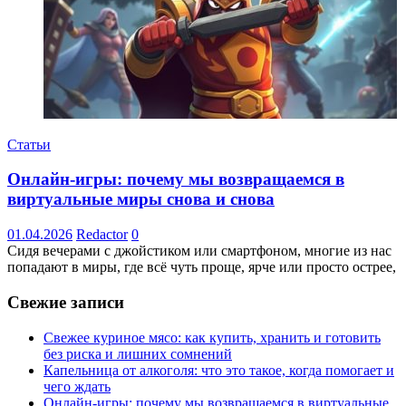
Статьи
Онлайн-игры: почему мы возвращаемся в
виртуальные миры снова и снова
01.04.2026
Redactor
0
Сидя вечерами с джойстиком или смартфоном, многие из нас
попадают в миры, где всё чуть проще, ярче или просто острее,
Свежие записи
Свежее куриное мясо: как купить, хранить и готовить
без риска и лишних сомнений
Капельница от алкоголя: что это такое, когда помогает и
чего ждать
Онлайн-игры: почему мы возвращаемся в виртуальные