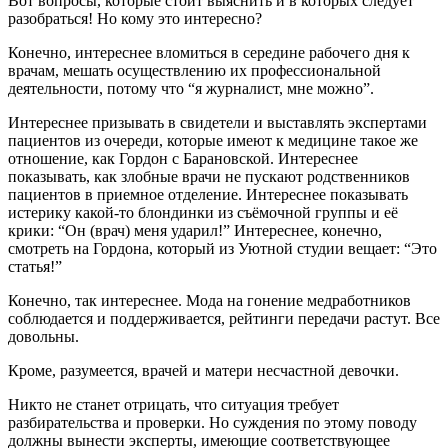
Вот вопросы, которые стоит выяснить и в которых следует
разобраться! Но кому это интересно?
Конечно, интереснее вломиться в середине рабочего дня к
врачам, мешать осуществлению их профессиональной
деятельности, потому что “я журналист, мне можно”.
Интереснее призывать в свидетели и выставлять экспертами
пациентов из очереди, которые имеют к медицине такое же
отношение, как Гордон с Барановской. Интереснее
показывать, как злобные врачи не пускают родственников
пациентов в приемное отделение. Интереснее показывать
истерику какой-то блондинки из съёмочной группы и её
крики: “Он (врач) меня ударил!” Интереснее, конечно,
смотреть на Гордона, который из Уютной студии вещает: “Это
статья!”
Конечно, так интереснее. Мода на гонение медработников
соблюдается и поддерживается, рейтинги передачи растут. Все
довольны.
Кроме, разумеется, врачей и матери несчастной девочки.
Никто не станет отрицать, что ситуация требует
разбирательства и проверки. Но суждения по этому поводу
должны вынести эксперты, имеющие соответствующее