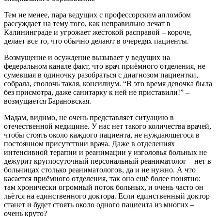
Тем не менее, пара ведущих с профессорским апломбом
рассуждает на тему того, как неправильно лечат в
Калининграде и угрожает жестокой расправой – короче,
делает все то, что обычно делают в очередях пациенты.
Возмущение и осуждение вызывает у ведущих на
федеральном канале факт, что врач приёмного отделения, не
сумевшая в одиночку разобраться с диагнозом пациентки,
собрала, сволочь такая, консилиум. “В это время девочка была
без присмотра, даже санитарку к ней не приставили!” –
возмущается Барановская.
Мадам, видимо, не очень представляет ситуацию в
отечественной медицине. У нас нет такого количества врачей,
чтобы стоять около каждого пациента, не нуждающегося в
постоянном присутствии врача. Даже в отделениях
интенсивной терапии и реанимации у изголовья больных не
дежурит круглосуточный персональный реаниматолог – нет в
больницах столько реаниматологов, да и не нужно. А что
касается приёмного отделения, так оно ещё более понятно:
там хронически огромный поток больных, и очень часто он
льётся на единственного доктора. Если единственный доктор
станет и будет стоять около одного пациента из многих –
очень круто?