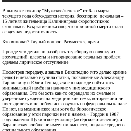
В выпуске ток-шоу “Мужское/женское” от 6-го марта
текущего года обсуждается история, бесспорно, печальная –
15-летняя жительница Калининграда скоропостижно
скончалась. Вскрытие показало, что причиной смерти стала
сердечная недостаточность.
Кто виноват? Глупый вопрос. Разумеется, врачи.
Прежде чем детально разобрать эту сборную солянку из
возмущений, клеветы и игнорирование реальных проблем,
сделаем лирическое отступление.
Посмотрев передачу, я зашла в Википедию (что делаю крайне
редко) и детально изучила статьи, посвящённые Александру
Гарриевичу и Юлии Геннадьевне в надежде найти хоть
минимальный намёк на наличие у них медицинского
образования. Это бы хоть как-то оправдало их смелые и
уверенные суждения на медицинские темы, которые они не
постыдились и не побоялись озвучить на федеральном канале.
Но нет, на медицинское или хотя бы биологическое
образование у этой парочки нет и намека – Гордон в 1987
году окончил Щукинское училище (актёрское отделение), а
Барановская вообще не имеет ни высшего, ни даже среднего
специального образования.