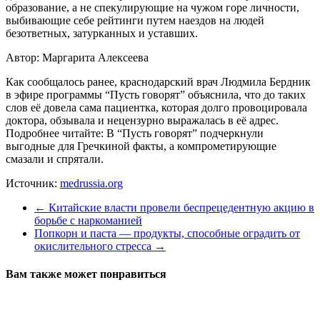
образование, а не спекулирующие на чужом горе личности,
выбивающие себе рейтинги путем наездов на людей
безответных, затурканных и уставших.
Автор: Маргарита Алексеева
Как сообщалось ранее, краснодарский врач Людмила Бердник
в эфире программы “Пусть говорят” объяснила, что до таких
слов её довела сама пациентка, которая долго провоцировала
доктора, обзывала и нецензурно выражалась в её адрес.
Подробнее читайте: В “Пусть говорят” подчеркнули
выгодные для Гречкиной факты, а компрометирующие
смазали и спрятали.
Источник:
medrussia.org
←
Китайские власти провели беспрецедентную акцию в
борьбе с наркоманией
Попкорн и паста — продукты, способные оградить от
окислительного стресса
→
Вам также может понравиться