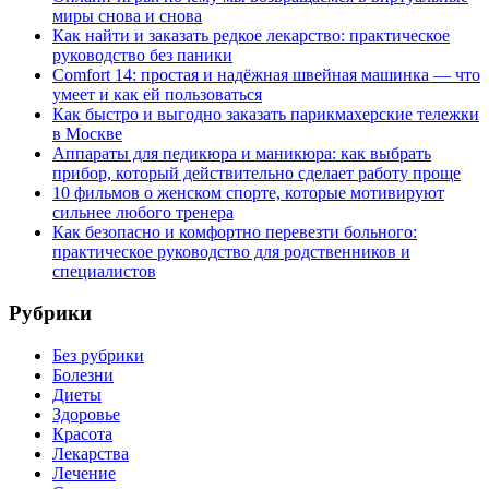
миры снова и снова
Как найти и заказать редкое лекарство: практическое
руководство без паники
Comfort 14: простая и надёжная швейная машинка — что
умеет и как ей пользоваться
Как быстро и выгодно заказать парикмахерские тележки
в Москве
Аппараты для педикюра и маникюра: как выбрать
прибор, который действительно сделает работу проще
10 фильмов о женском спорте, которые мотивируют
сильнее любого тренера
Как безопасно и комфортно перевезти больного:
практическое руководство для родственников и
специалистов
Рубрики
Без рубрики
Болезни
Диеты
Здоровье
Красота
Лекарства
Лечение