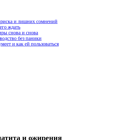
з риска и лишних сомнений
чего ждать
ры снова и снова
оводство без паники
меет и как ей пользоваться
патита и ожирения