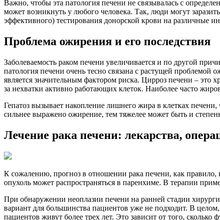
Важно, чтобы эта патология печени не связывалась с определ
может возникнуть у любого человека. Так, люди могут заразит
эффективного) тестирования донорской крови на различные ин
Проблема ожирения и его последствия
Заболеваемость раком печени увеличивается и по другой прич
патология печени очень тесно связана с растущей проблемой о
является значительным фактором риска. Цирроз печени – это х
за нехватки активно работающих клеток. Наиболее часто жиро
Гепатоз вызывает накопление лишнего жира в клетках печени, ч
сильнее выражено ожирение, тем тяжелее может быть и степень 
Лечение рака печени: лекарства, опера
К сожалению, прогноз в отношении рака печени, как правило, 
опухоль может распространяться в паренхиме. В терапии прим
При обнаружении неоплазии печени на ранней стадии хирурги 
вариант для большинства пациентов уже не подходит. В целом,
пациентов живут более трех лет. Это зависит от того, сколько