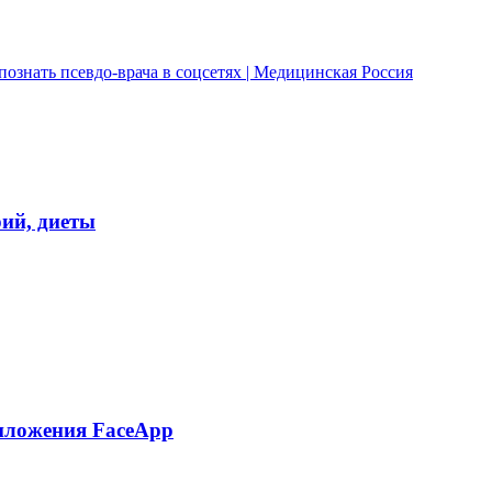
ознать псевдо-врача в соцсетях | Медицинская Россия
ий, диеты
риложения FaceApp