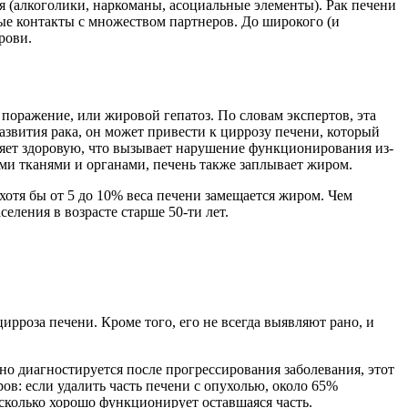
 (алкоголики, наркоманы, асоциальные элементы). Рак печени
ные контакты с множеством партнеров. До широкого (и
рови.
поражение, или жировой гепатоз. По словам экспертов, эта
азвития рака, он может привести к циррозу печени, который
няет здоровую, что вызывает нарушение функционирования из-
ми тканями и органами, печень также заплывает жиром.
хотя бы от 5 до 10% веса печени замещается жиром. Чем
еления в возрасте старше 50-ти лет.
ирроза печени. Кроме того, его не всегда выявляют рано, и
но диагностируется после прогрессирования заболевания, этот
ов: если удалить часть печени с опухолью, около 65%
асколько хорошо функционирует оставшаяся часть.