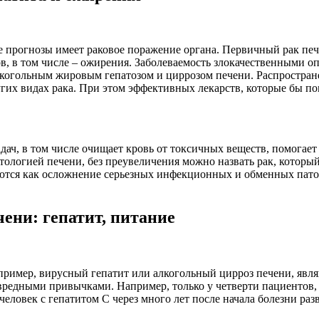
е прогнозы имеет раковое поражение органа. Первичный рак печ
 в том числе – ожирения. Заболеваемость злокачественными опух
когольным жировым гепатозом и циррозом печени. Распространен
ругих видах рака. При этом эффективных лекарств, которые бы по
ач, в том числе очищает кровь от токсичных веществ, помогает
ологией печени, без преувеличения можно назвать рак, который 
уются как осложнение серьезных инфекционных и обменных патол
ени: гепатит, питание
апример, вирусный гепатит или алкогольный цирроз печени, яв
вредными привычками. Например, только у четверти пациентов,
человек с гепатитом С через много лет после начала болезни раз