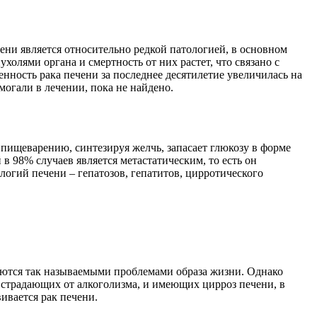
ени является относительно редкой патологией, в основном
олями органа и смертность от них растет, что связано с
ность рака печени за последнее десятилетие увеличилась на
могали в лечении, пока не найдено.
 пищеварению, синтезируя желчь, запасает глюкозу в форме
в 98% случаев является метастатическим, то есть он
огий печени – гепатозов, гепатитов, цирротического
ляются так называемыми проблемами образа жизни. Однако
 страдающих от алкоголизма, и имеющих цирроз печени, в
вивается рак печени.