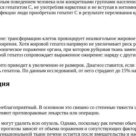
енным поведением человека или конкретными группами населения
ься гепатитом С, не употребляя наркотики и не вступая в интим
фекции люди приобретали гепатит С в результате переливания к
ине: трансформацию клеток провоцирует неалкогольное жировое 
жирения. Хотя жировой гепатоз напрямую не увеличивает риск р
роническое поражение органа, при котором рубцовая ткань заме
вой гепатоз сопровождает выраженное ожирение: наряду с други
то приводит к увеличению ее размеров. Диагноз ставится, если 
гепатоза. По данным исследований, от него страдают до 15% нас
ция
неблагоприятный. В основном это связано со степенью тяжести ц
еняют противораковые лекарства или операции.
могут удалить всю опухоль. Однако, поскольку рак печени обыч
 прогнозы зависят от объема поражения и сопутствующих фактор
 функциональной ткани печени остается после вмешательства и н