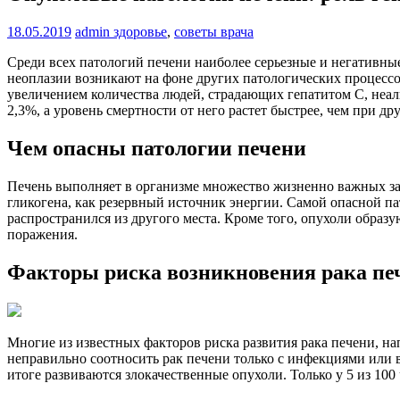
18.05.2019
admin
здоровье
,
советы врача
Среди всех патологий печени наиболее серьезные и негативны
неоплазии возникают на фоне других патологических процессов,
увеличением количества людей, страдающих гепатитом С, неал
2,3%, а уровень смертности от него растет быстрее, чем при д
Чем опасны патологии печени
Печень выполняет в организме множество жизненно важных зад
гликогена, как резервный источник энергии. Самой опасной пат
распространился из другого места. Кроме того, опухоли образ
поражения.
Факторы риска возникновения рака печ
Многие из известных факторов риска развития рака печени, н
неправильно соотносить рак печени только с инфекциями или 
итоге развиваются злокачественные опухоли. Только у 5 из 100 