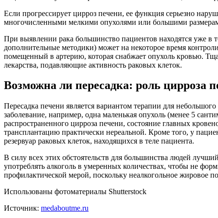
Если прогрессирует цирроз печени, ее функция серьезно наруш
многочисленными мелкими опухолями или большими размерами 
При выявлении рака большинство пациентов находятся уже в те
дополнительные методики) может на некоторое время контроли
помещенный в артерию, которая снабжает опухоль кровью. Тща
лекарства, подавляющие активность раковых клеток.
Возможна ли пересадка: роль цирроза п
Пересадка печени является вариантом терапии для небольшого
заболевание, например, одна маленькая опухоль (менее 5 сант
распространенного цирроза печени, состояние главных кровено
трансплантацию практически нереальной. Кроме того, у пациен
резервуар раковых клеток, находящихся в теле пациента.
В силу всех этих обстоятельств для большинства людей лучший
употреблять алкоголь в умеренных количествах, чтобы не форм
профилактической мерой, поскольку неалкогольное жировое по
Использованы фотоматериалы Shutterstock
Источник:
medaboutme.ru