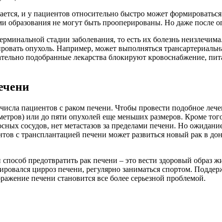
ается, и у пациентов относительно быстро может формироваться
образования не могут быть прооперированы. Но даже после опе
рминальной стадии заболевания, то есть их болезнь неизлечима.
ровать опухоль. Например, может выполняться трансартериальна
тельно подобранные лекарства блокируют кровоснабжение, пита
ечени
 числа пациентов с раком печени. Чтобы провести подобное леч
иметров) или до пяти опухолей еще меньших размеров. Кроме тог
сных сосудов, нет метастазов за пределами печени. Но ожидание
тов с трансплантацией печени может развиться новый рак в дон
 способ предотвратить рак печени – это вести здоровый образ ж
ировался цирроз печени, регулярно заниматься спортом. Поддер
ражение печени становится все более серьезной проблемой.