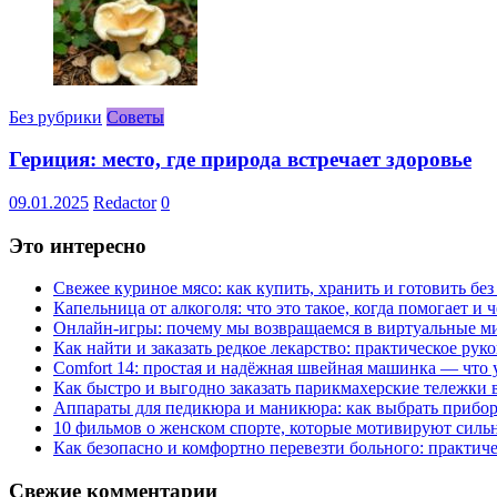
Без рубрики
Советы
Гериция: место, где природа встречает здоровье
09.01.2025
Redactor
0
Это интересно
Свежее куриное мясо: как купить, хранить и готовить бе
Капельница от алкоголя: что это такое, когда помогает и 
Онлайн-игры: почему мы возвращаемся в виртуальные ми
Как найти и заказать редкое лекарство: практическое рук
Comfort 14: простая и надёжная швейная машинка — что у
Как быстро и выгодно заказать парикмахерские тележки 
Аппараты для педикюра и маникюра: как выбрать прибор
10 фильмов о женском спорте, которые мотивируют силь
Как безопасно и комфортно перевезти больного: практич
Свежие комментарии