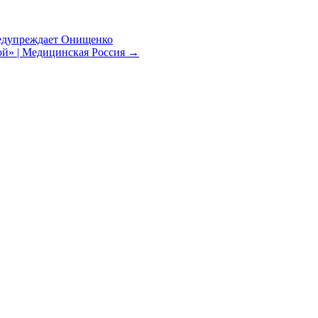
редупреждает Онищенко
ой» | Медицинская Россия
→