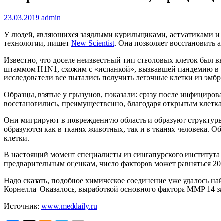
23.03.2019
admin
У людей, являющихся заядлыми курильщиками, астматиками и с
технологии, пишет
New Scientist
. Она позволяет восстановить 
Известно, что доселе неизвестный тип стволовых клеток был 
штаммом H1N1, схожим с «испанкой», вызвавшей пандемию в 19
исследователи все пытались получить легочные клетки из эмб
Образцы, взятые у грызунов, показали: сразу после инфициров
восстановились, преимущественно, благодаря открытым клеткам
Они мигрируют в поврежденную область и образуют структуры,
образуются как в тканях животных, так и в тканях человека. 
клетки.
В настоящий момент специалисты из сингапурского института
предварительным оценкам, число факторов может равняться 20-
Надо сказать, подобное химическое соединение уже удалось 
Корнелла. Оказалось, выработкой основного фактора MMP 14 
Источник:
www.meddaily.ru