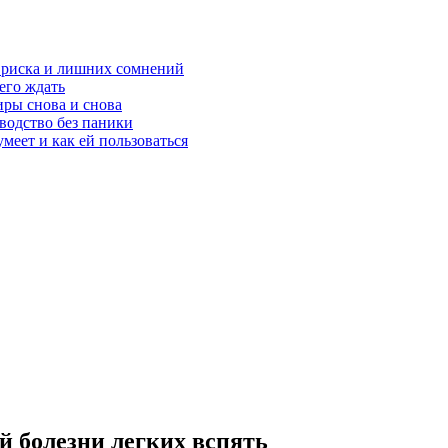
з риска и лишних сомнений
чего ждать
ры снова и снова
оводство без паники
меет и как ей пользоваться
 болезни легких вспять