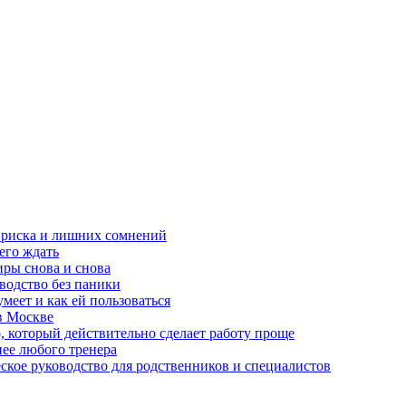
з риска и лишних сомнений
чего ждать
ры снова и снова
оводство без паники
меет и как ей пользоваться
в Москве
, который действительно сделает работу проще
нее любого тренера
еское руководство для родственников и специалистов