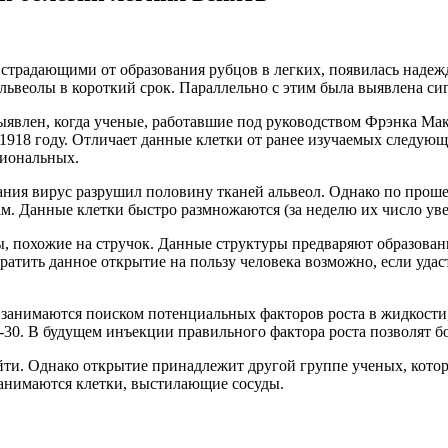
традающими от образования рубцов в легких, появилась надежд
альвеолы в короткий срок. Параллельно с этим была выявлена си
выявлен, когда ученые, работавшие под руководством Фрэнка Ма
18 году. Отличает данные клетки от ранее изучаемых следующее
риональных.
ания вирус разрушил половину тканей альвеол. Однако по проше
. Данные клетки быстро размножаются (за неделю их число увел
 похожие на стручок. Данные структуры предваряют образовани
Обратить данное открытие на пользу человека возможно, если уд
 занимаются поиском потенциальных факторов роста в жидкости
30. В будущем инъекции правильного фактора роста позволят бо
найти. Однако открытие принадлежит другой группе ученых, ко
занимаются клетки, выстилающие сосуды.