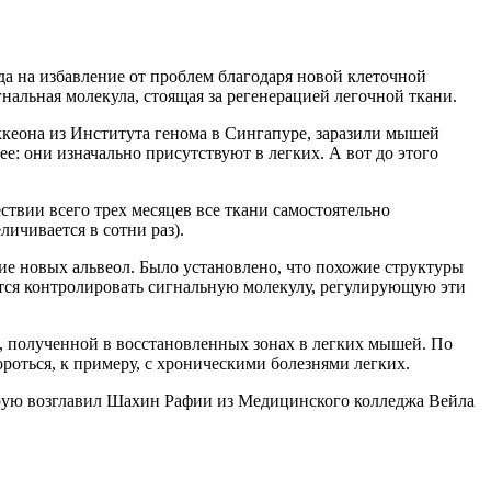
а на избавление от проблем благодаря новой клеточной
гнальная молекула, стоящая за регенерацией легочной ткани.
ккеона из Института генома в Сингапуре, заразили мышей
: они изначально присутствуют в легких. А вот до этого
ствии всего трех месяцев все ткани самостоятельно
ичивается в сотни раз).
е новых альвеол. Было установлено, что похожие структуры
астся контролировать сигнальную молекулу, регулирующую эти
, полученной в восстановленных зонах в легких мышей. По
роться, к примеру, с хроническими болезнями легких.
торую возглавил Шахин Рафии из Медицинского колледжа Вейла