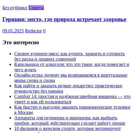
Без рубрики
Советы
Гериция: место, где природа встречает здоровье
09.01.2025
Redactor
0
Это интересно
Свежее куриное мясо: как купить, хранить и готовить
без риска и лишних сомнений
Капельница от алкоголя: что это такое, когда помогает и
чего ждать
Онлайн-игры: почему мы возвращаемся в виртуальные
миры снова и снова
Как найти и заказать редкое лекарство: практическое
руководство без паники
Comfort 14: простая и надёжная швейная машинка — что
умеет и как ей пользоваться
Как быстро и выгодно заказать парикмахерские тележки
в Москве
Аппараты для педикюра и маникюра: как выбрать
прибор, который действительно сделает работу проще
10 фильмов о женском спорте, которые мотивируют