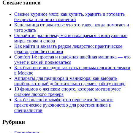
Свежие записи
Свежее куриное мясо: как купить, хранить и готовить
без риска и лишних сомнений
Капельница от алкоголя: что это такое, когда помогает и
чего ждать
Онлайн-игры: почему мы возвращаемся в виртуальные
миры снова и снова
Как найти и заказать редкое лекарство: практическое
руководство без паники
Comfort 14: простая и надёжная швейная машинка — что
умеет и как ей пользоваться
Как быстро и выгодно заказать парикмахерские тележки
в Москве
Аппараты для педикюра и маникюра: как выбрать
прибор, который действительно сделает работу проще
10 фильмов о женском спорте, которые мотивируют
сильнее любого тренера
Как безопасно и комфортно перевезти больного:
практическое руководство для родственников и
специалистов
Рубрики