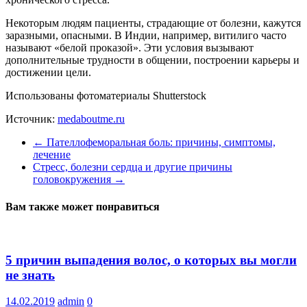
Некоторым людям пациенты, страдающие от болезни, кажутся
заразными, опасными. В Индии, например, витилиго часто
называют «белой проказой». Эти условия вызывают
дополнительные трудности в общении, построении карьеры и
достижении цели.
Использованы фотоматериалы Shutterstock
Источник:
medaboutme.ru
←
Пателлофеморальная боль: причины, симптомы,
лечение
Стресс, болезни сердца и другие причины
головокружения
→
Вам также может понравиться
5 причин выпадения волос, о которых вы могли
не знать
14.02.2019
admin
0