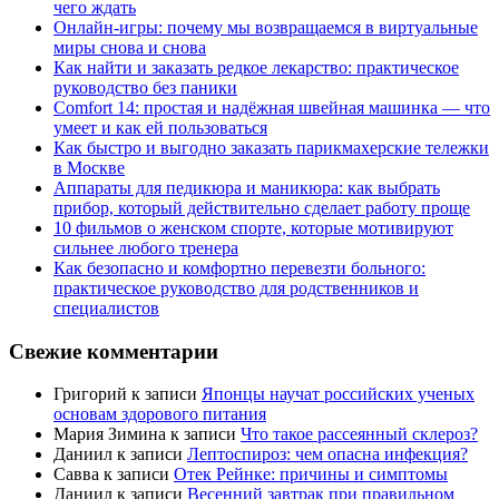
чего ждать
Онлайн-игры: почему мы возвращаемся в виртуальные
миры снова и снова
Как найти и заказать редкое лекарство: практическое
руководство без паники
Comfort 14: простая и надёжная швейная машинка — что
умеет и как ей пользоваться
Как быстро и выгодно заказать парикмахерские тележки
в Москве
Аппараты для педикюра и маникюра: как выбрать
прибор, который действительно сделает работу проще
10 фильмов о женском спорте, которые мотивируют
сильнее любого тренера
Как безопасно и комфортно перевезти больного:
практическое руководство для родственников и
специалистов
Свежие комментарии
Григорий
к записи
Японцы научат российских ученых
основам здорового питания
Мария Зимина
к записи
Что такое рассеянный склероз?
Даниил
к записи
Лептоспироз: чем опасна инфекция?
Савва
к записи
Отек Рейнке: причины и симптомы
Даниил
к записи
Весенний завтрак при правильном