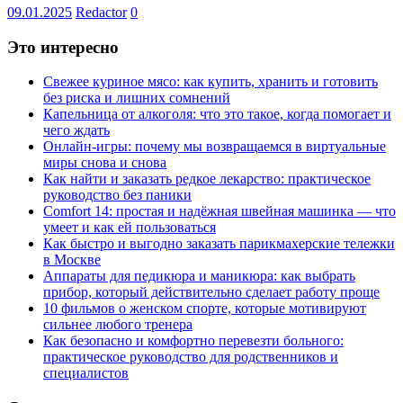
09.01.2025
Redactor
0
Это интересно
Свежее куриное мясо: как купить, хранить и готовить
без риска и лишних сомнений
Капельница от алкоголя: что это такое, когда помогает и
чего ждать
Онлайн-игры: почему мы возвращаемся в виртуальные
миры снова и снова
Как найти и заказать редкое лекарство: практическое
руководство без паники
Comfort 14: простая и надёжная швейная машинка — что
умеет и как ей пользоваться
Как быстро и выгодно заказать парикмахерские тележки
в Москве
Аппараты для педикюра и маникюра: как выбрать
прибор, который действительно сделает работу проще
10 фильмов о женском спорте, которые мотивируют
сильнее любого тренера
Как безопасно и комфортно перевезти больного:
практическое руководство для родственников и
специалистов