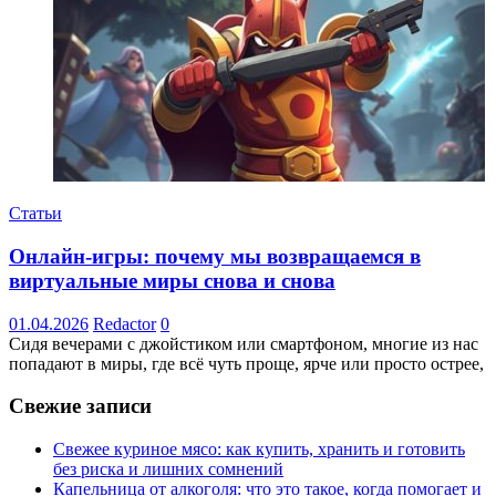
Статьи
Онлайн-игры: почему мы возвращаемся в
виртуальные миры снова и снова
01.04.2026
Redactor
0
Сидя вечерами с джойстиком или смартфоном, многие из нас
попадают в миры, где всё чуть проще, ярче или просто острее,
Свежие записи
Свежее куриное мясо: как купить, хранить и готовить
без риска и лишних сомнений
Капельница от алкоголя: что это такое, когда помогает и