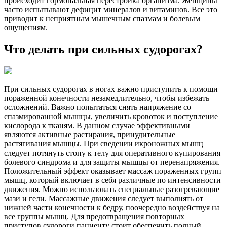
происходит гормональная перестройка организма. Женщины
часто испытывают дефицит минералов и витаминов. Все это
приводит к неприятным мышечным спазмам и болевым
ощущениям.
Что делать при сильных судорогах?
При сильных судорогах в ногах важно приступить к помощи
пораженной конечности незамедлительно, чтобы избежать
осложнений. Важно попытаться снять напряжение со
спазмированной мышцы, увеличить кровоток и поступление
кислорода к тканям. В данном случае эффективными
являются активные растирания, принудительные
растягивания мышцы. При сведении икроножных мышц
следует потянуть стопу к телу для оперативного купирования
болевого синдрома и для защиты мышцы от перенапряжения.
Положительный эффект оказывает массаж пораженных групп
мышц, который включает в себя различные по интенсивности
движения. Можно использовать специальные разогревающие
мази и гели. Массажные движения следует выполнять от
нижней части конечности к бедру, поочередно воздействуя на
все группы мышц. Для предотвращения повторных
приступов судороги пациенту стоит обеспечить полный