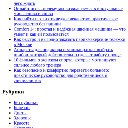
чего ждать
Онлайн-игры: почему мы возвращаемся в виртуальные
миры снова и снова
Как найти и заказать редкое лекарство: практическое
руководство без паники
Comfort 14: простая и надёжная швейная машинка — что
умеет и как ей пользоваться
Как быстро и выгодно заказать парикмахерские тележки
в Москве
Аппараты для педикюра и маникюра: как выбрать
прибор, который действительно сделает работу проще
10 фильмов о женском спорте, которые мотивируют
сильнее любого тренера
Как безопасно и комфортно перевезти больного:
практическое руководство для родственников и
специалистов
Рубрики
Без рубрики
Болезни
Диеты
Здоровье
Красота