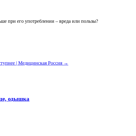
ьше при его употреблении – вреда или пользы?
ступнее | Медицинская Россия
→
дце, одышка