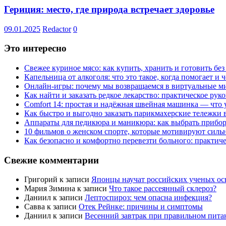
Гериция: место, где природа встречает здоровье
09.01.2025
Redactor
0
Это интересно
Свежее куриное мясо: как купить, хранить и готовить бе
Капельница от алкоголя: что это такое, когда помогает и 
Онлайн-игры: почему мы возвращаемся в виртуальные ми
Как найти и заказать редкое лекарство: практическое рук
Comfort 14: простая и надёжная швейная машинка — что у
Как быстро и выгодно заказать парикмахерские тележки 
Аппараты для педикюра и маникюра: как выбрать прибор
10 фильмов о женском спорте, которые мотивируют силь
Как безопасно и комфортно перевезти больного: практич
Свежие комментарии
Григорий
к записи
Японцы научат российских ученых ос
Мария Зимина
к записи
Что такое рассеянный склероз?
Даниил
к записи
Лептоспироз: чем опасна инфекция?
Савва
к записи
Отек Рейнке: причины и симптомы
Даниил
к записи
Весенний завтрак при правильном пита