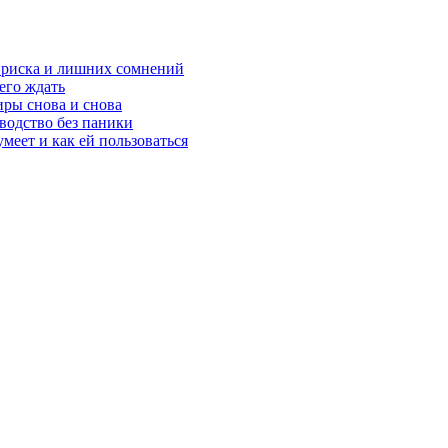
з риска и лишних сомнений
чего ждать
ры снова и снова
оводство без паники
меет и как ей пользоваться