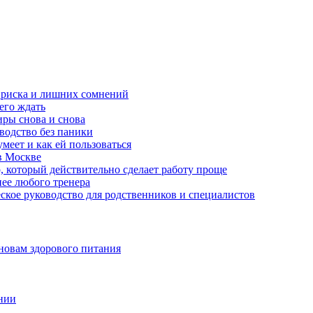
з риска и лишних сомнений
чего ждать
ры снова и снова
оводство без паники
меет и как ей пользоваться
в Москве
, который действительно сделает работу проще
нее любого тренера
еское руководство для родственников и специалистов
новам здорового питания
нии