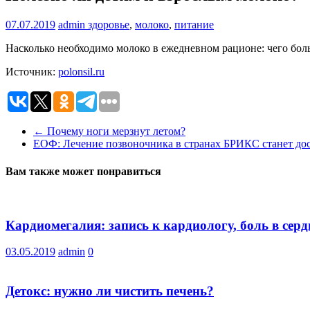
07.07.2019
admin
здоровье
,
молоко
,
питание
Насколько необходимо молоко в ежедневном рационе: чего бол
Источник:
polonsil.ru
←
Почему ноги мерзнут летом?
ЕОФ: Лечение позвоночника в странах БРИКС станет до
Вам также может понравиться
Кардиомегалия: запись к кардиологу, боль в сер
03.05.2019
admin
0
Детокс: нужно ли чистить печень?